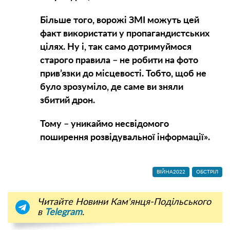
Більше того, ворожі ЗМІ можуть цей
факт використати у пропагандистських
цілях. Ну і, так само дотримуймося
старого правила – не робити на фото
прив’язки до місцевості. Тобто, щоб не
було зрозуміло, де саме ви зняли
збитий дрон.
Тому – уникаймо несвідомого
поширення розвідувальної інформації».
ВІЙНА2022
ОБСТРІЛ
Читайте Новини Кам'янця-Подільського
в
Telegram
.