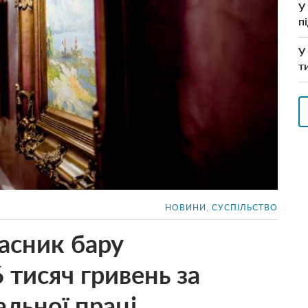
У
п
У
т
НОВИНИ
,
СУСПІЛЬСТВО
асник бару
тисяч гривень за
льної праці