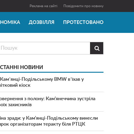
Реклама на сайті
Повідомити про новину
ОНОМІКА
ДОЗВІЛЛЯ
ПРОТЕСТОВАНО

СТАННІ НОВИНИ
 Камʼянці-Подільському BMW вʼїхав у
вітковий кіоск
овернення з полону: Кам’янеччина зустріла
воїх захисників
іна зради: у Кам’янці-Подільському винесли
ирок організаторам теракту біля РТЦК