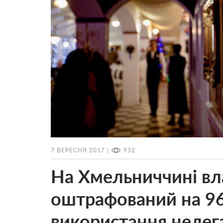
7 ВЕРЕСНЯ 2017 |
932
На Хмельниччині вл
оштрафований на 96 
використання нелега