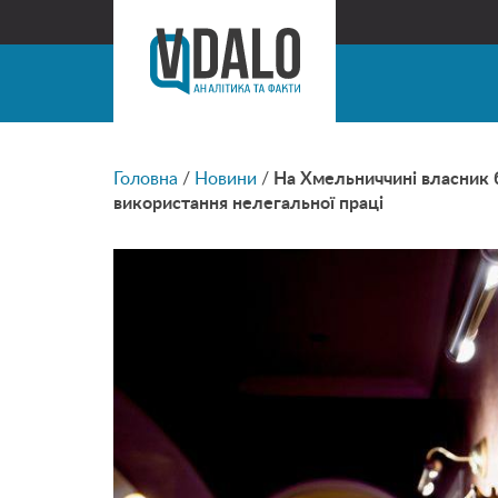
Головна
/
Новини
/
На Хмельниччині власник б
використання нелегальної праці