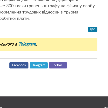
е 300 тисяч гривень штрафу на фізичну особу-
ормлення трудових відносин з трьома
робітної плати.
ДФС
ьського в
Telegram
.
Facebook
Telegram
Viber