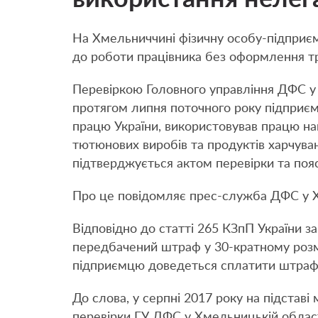
На Хмельниччині фізичну особу-підприєм
до роботи працівника без оформлення тр
Перевіркою Головного управління ДФС у
протягом липня поточного року підприєме
працю України, використовував працю на
тютюнових виробів та продуктів харчува
підтверджується актом перевірки та поя
Про це повідомляє прес-служба ДФС у Х
Відповідно до статті 265 КЗпП України 
передбачений штраф у 30-кратному розмір
підприємцю доведеться сплатити штраф н
До слова, у серпні 2017 року на підставі
перевірки ГУ ДФС у Хмельницькій облас