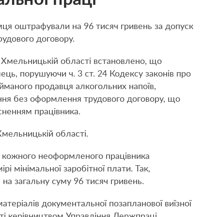
ця оштрафували на 96 тисяч гривень за допуск
удового договору.
 Хмельницькій області встановлено, що
ць, порушуючи ч. 3 ст. 24
Кодексу законів про
йманого продавця алкогольних напоїв,
ння без оформлення трудового договору, що
сненням працівника.
мельницькій області.
за кожного неоформленого працівника
і мінімальної заробітної плати. Так,
а загальну суму 96 тисяч гривень.
 матеріалів документальної позапланової виїзної
ті керівництвом Управління Держпраці