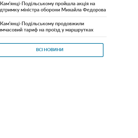
 Кам’янці-Подільському пройшла акція на
ідтримку міністра оборони Михайла Федорова
 Кам’янці-Подільському продовжили
имчасовий тариф на проїзд у маршрутках
ВСІ НОВИНИ