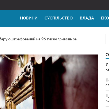
НОВИНИ
СУСПІЛЬСТВО
ВЛАДА
ЕК
ару оштрафований на 96 тисяч гривень за
О
У
к
П
с
Ц
в