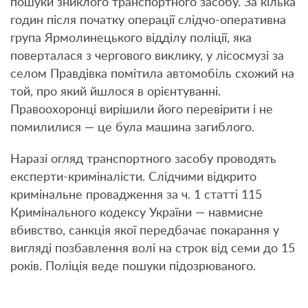
пошуки зниклого транспортного засобу. За кілька
годин після початку операції слідчо-оперативна
група Ярмолинецького відділу поліції, яка
поверталася з чергового виклику, у лісосмузі за
селом Правдівка помітила автомобіль схожий на
той, про який йшлося в орієнтуванні.
Правоохоронці вирішили його перевірити і не
помилилися — це була машина загиблого.
Наразі огляд транспортного засобу проводять
експерти-криміналісти. Слідчими відкрито
кримінальне провадження за ч. 1 статті 115
Кримінального кодексу України — навмисне
вбивство, санкція якої передбачає покарання у
вигляді позбавлення волі на строк від семи до 15
років. Поліція веде пошуки підозрюваного.