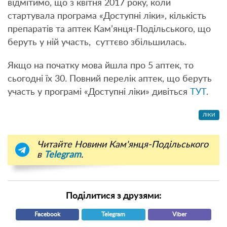
відмітимо, що з квітня 2017 року, коли
стартувала програма «Доступні ліки», кількість
препаратів та аптек Кам’янця-Подільського, що
беруть у ній участь, суттєво збільшилась.
Якщо на початку мова йшла про 5 аптек, то
сьогодні їх 30. Повний перелік аптек, що беруть
участь у програмі «Доступні ліки» дивіться
ТУТ
.
ЛІКИ
Читайте Новини Кам'янця-Подільського
в
Telegram
.
Поділитися з друзями:
Facebook
Telegram
Viber