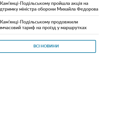
 Кам’янці-Подільському пройшла акція на
ідтримку міністра оборони Михайла Федорова
 Кам’янці-Подільському продовжили
имчасовий тариф на проїзд у маршрутках
ВСІ НОВИНИ