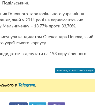
-Подільський).
ник Головного територіального управління
удняк, який у 2014 році на парламентських
 Мельниченку – 13,77% проти 33,70%.
р висунула кандидатом Олександра Попова, який
о українського корпусу.
ндидатом в депутати на 193 окрузі чинного
ВИБОРИ ДО ВЕРХОВНОЇ РАДИ
ьського в
Telegram
.