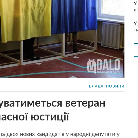
У
п
У
т
ВЛАДА
,
НОВИНИ
уватиметься ветеран
асної юстиції
а двох нових кандидатів у народні депутати у