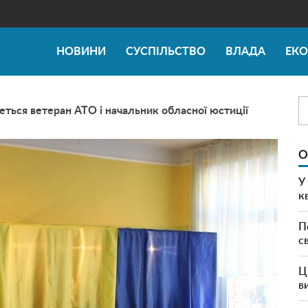
НОВИНИ
СУСПІЛЬСТВО
ВЛАДА
ЕК
еться ветеран АТО і начальник обласної юстиції
О
У
к
П
с
Ц
в