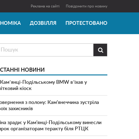
Реклама на сайті
Повідомити про новину
ОНОМІКА
ДОЗВІЛЛЯ
ПРОТЕСТОВАНО

СТАННІ НОВИНИ
 Камʼянці-Подільському BMW вʼїхав у
вітковий кіоск
овернення з полону: Кам’янеччина зустріла
воїх захисників
іна зради: у Кам’янці-Подільському винесли
ирок організаторам теракту біля РТЦК