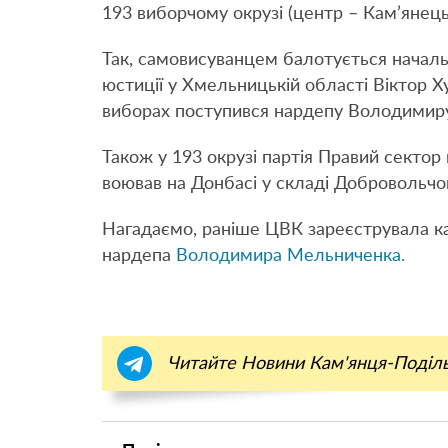
193 виборчому окрузі (центр – Кам’янець
Так, самовисуванцем балотується началь
юстиції у Хмельницькій області Віктор Х
виборах поступився нардепу Володимиру
Також у 193 окрузі партія Правий секто
воював на Донбасі у складі Добровольчог
Нагадаємо, раніше ЦВК зареєструвала ка
нардепа
Володимира Мельниченка.
Читайте Новини Кам'янця-Поділ