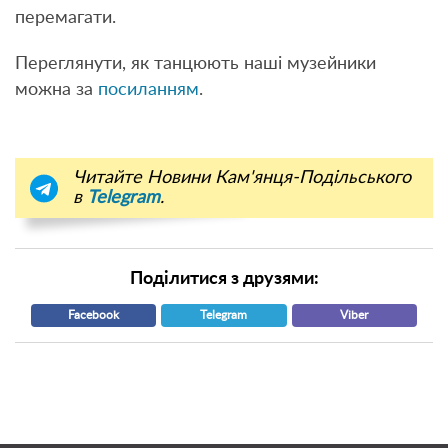
перемагати.
Переглянути, як танцюють наші музейники
можна за
посиланням
.
Читайте Новини Кам'янця-Подільського
в
Telegram
.
Поділитися з друзями:
Facebook
Telegram
Viber