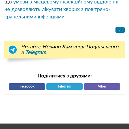
що
умови в місцевому інфекційному відділенні
не дозволяють лікувати хворих з повітряно-
крапельними інфекціями.
КІР
Читайте Новини Кам'янця-Подільського
в
Telegram
.
Поділитися з друзями:
Facebook
Telegram
Viber