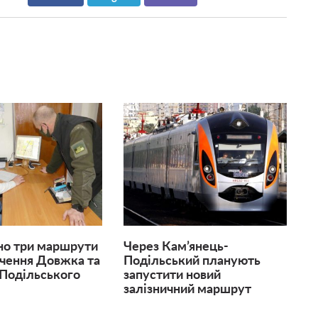
но три маршрути
Через Кам’янець-
чення Довжка та
Подільський планують
Подільського
запустити новий
залізничний маршрут