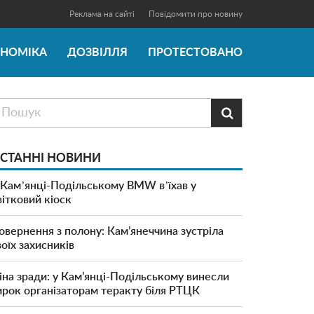
Реклама на сайті
Повідомити про новину
ОНОМІКА
ДОЗВІЛЛЯ
ПРОТЕСТОВАНО

СТАННІ НОВИНИ
 Камʼянці-Подільському BMW вʼїхав у
вітковий кіоск
овернення з полону: Кам’янеччина зустріла
воїх захисників
іна зради: у Кам’янці-Подільському винесли
ирок організаторам теракту біля РТЦК