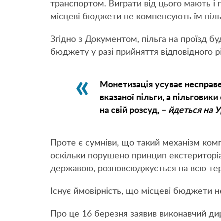
транспортом. Виграти від цього мають і п
місцеві бюджети не компенсують їм піль
Згідно з Документом, пільга на проїзд б
бюджету у разі прийняття відповідного 
Монетизація усуває несправе
вказаної пільги, а пільгови
на свій розсуд, –
йдеться на У
Проте є сумніви, що такий механізм ком
оскільки порушено принцип екстериторіал
державою, розповсюджується на всю тер
Існує ймовірність, що місцеві бюджети н
Про це 16 березня заявив виконавчий дир