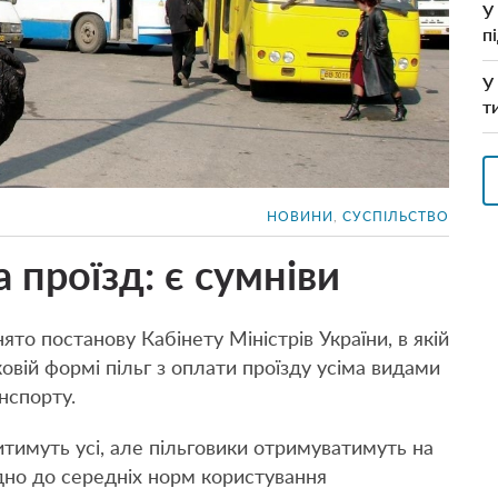
У
п
У
т
НОВИНИ
,
СУСПІЛЬСТВО
 проїзд: є сумніви
ято постанову Кабінету Міністрів України, в якій
овій формі пільг з оплати проїзду усіма видами
нспорту.
итимуть усі, але пільговики отримуватимуть на
ідно до середніх норм користування