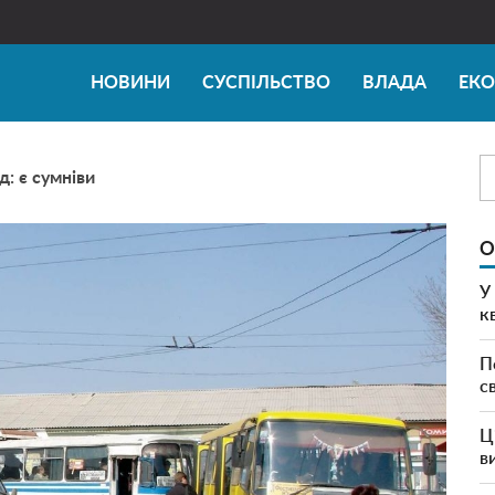
НОВИНИ
СУСПІЛЬСТВО
ВЛАДА
ЕК
д: є сумніви
О
У
к
П
с
Ц
в