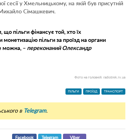
ої сесії у Хмельницькому, на якій був присутній
 Михайло Сімашкевич.
що пільги фінансує той, хто їх
 монетизацію пільги за проїзд на органи
е можна, –
переконаний Олександр
Фото на головній: radiotrek.rv.ua
ПІЛЬГИ
ПРОЇЗД
ТРАНСПОРТ
ьського в
Telegram
.
Facebook
Telegram
Viber