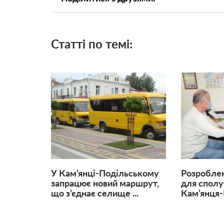
Статті по темі:
У Кам’янці-Подільському
Розробле
запрацює новий маршрут,
для сполу
що з’єднає селище ...
Кам’янця-