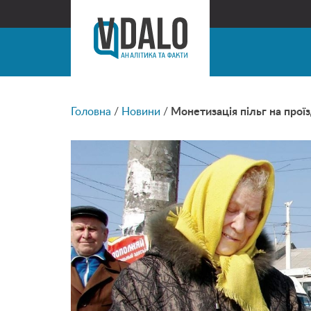
Головна
/
Новини
/
Монетизація пільг на проїз