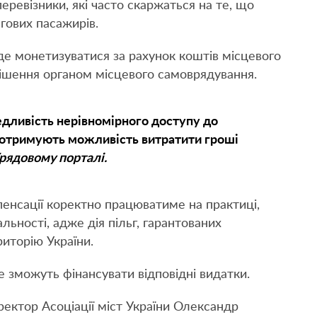
еревізники, які часто скаржаться на те, що
гових пасажирів.
уде монетизуватися за рахунок коштів місцевого
рішення органом місцевого самоврядування.
дливість нерівномірного доступу до
ки отримують можливість витратити гроші
рядовому порталі.
пенсації коректно працюватиме на практиці,
ьності, адже дія пільг, гарантованих
иторію України.
е зможуть фінансувати відповідні видатки.
ектор Асоціації міст України Олександр