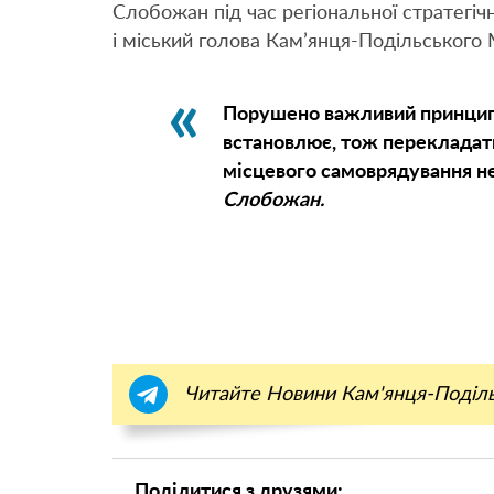
Слобожан під час регіональної стратегічн
і міський голова Кам’янця-Подільського
Порушено важливий принцип, 
встановлює, тож перекладати
місцевого самоврядування н
Слобожан.
Читайте Новини Кам'янця-Поділ
Поділитися з друзями: