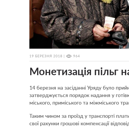
19 БЕРЕЗНЯ 2018 |
964
Монетизація пільг на
14 березня на засіданні Уряду було прийн
затверджується порядок надання у готівк
міського, приміського та міжміського тра
Таким чином за проїзд у транспорті плат
свої рахунки грошові компенсації відпов