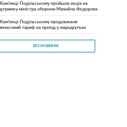
 Кам’янці-Подільському пройшла акція на
ідтримку міністра оборони Михайла Федорова
 Кам’янці-Подільському продовжили
имчасовий тариф на проїзд у маршрутках
ВСІ НОВИНИ