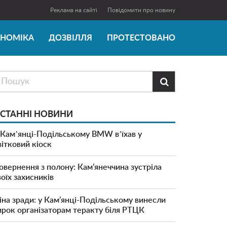
Реклама на сайті
Повідомити про новину
ОНОМІКА
ДОЗВІЛЛЯ
ПРОТЕСТОВАНО

СТАННІ НОВИНИ
 Камʼянці-Подільському BMW вʼїхав у
вітковий кіоск
овернення з полону: Кам’янеччина зустріла
воїх захисників
іна зради: у Кам’янці-Подільському винесли
ирок організаторам теракту біля РТЦК