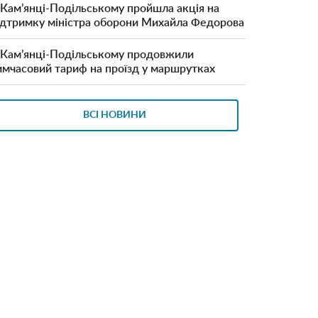
 Кам’янці-Подільському пройшла акція на
ідтримку міністра оборони Михайла Федорова
 Кам’янці-Подільському продовжили
имчасовий тариф на проїзд у маршрутках
ВСІ НОВИНИ