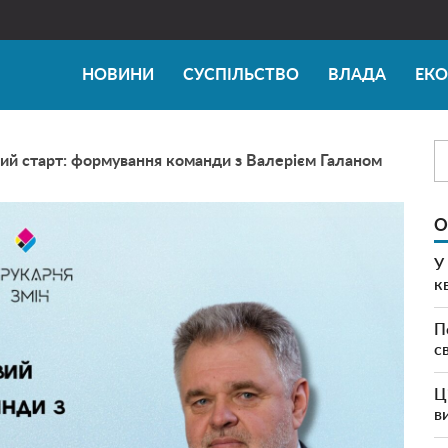
НОВИНИ
СУСПІЛЬСТВО
ВЛАДА
ЕК
й старт: формування команди з Валерієм Галаном
О
У
к
П
с
Ц
в