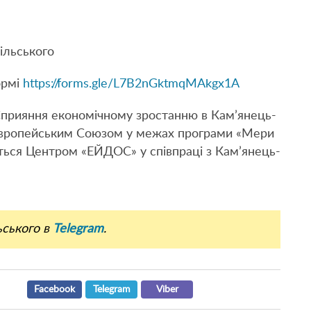
ільського
ормі
https://forms.gle/L7B2nGktmqMAkgx1A
«Сприяння економічному зростанню в Кам’янець-
 Європейським Союзом у межах програми «Мери
ться Центром «ЕЙДОС» у співпраці з Кам’янець-
ьського в
Telegram
.
Facebook
Telegram
Viber