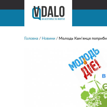
Головна
/
Новини
/
Молодь Кам’янця поприбир