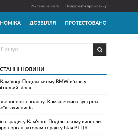
Реклама на сайті
Повідомити про новину
ОНОМІКА
ДОЗВІЛЛЯ
ПРОТЕСТОВАНО

СТАННІ НОВИНИ
 Камʼянці-Подільському BMW вʼїхав у
вітковий кіоск
овернення з полону: Кам’янеччина зустріла
воїх захисників
іна зради: у Кам’янці-Подільському винесли
ирок організаторам теракту біля РТЦК