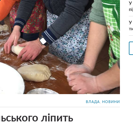
У
п
У
т
ВЛАДА
,
НОВИНИ
ьського ліпить