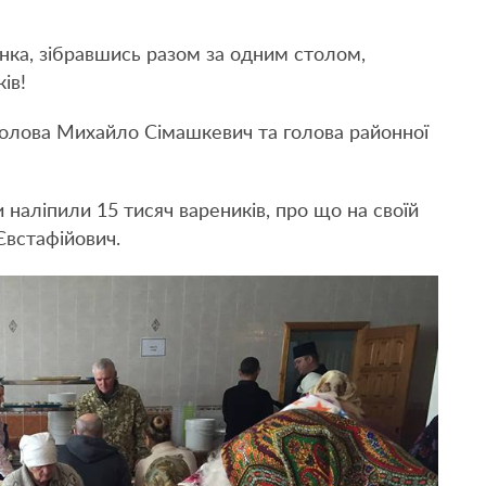
янка, зібравшись разом за одним столом,
ів!
 голова Михайло Сімашкевич та голова районної
наліпили 15 тисяч вареників, про що на своїй
Євстафійович.