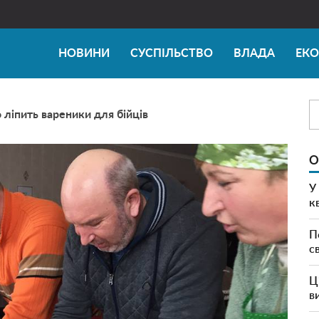
НОВИНИ
СУСПІЛЬСТВО
ВЛАДА
ЕК
ліпить вареники для бійців
О
У
к
П
с
Ц
в