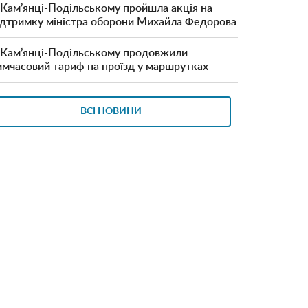
 Кам’янці-Подільському пройшла акція на
ідтримку міністра оборони Михайла Федорова
 Кам’янці-Подільському продовжили
имчасовий тариф на проїзд у маршрутках
ВСІ НОВИНИ