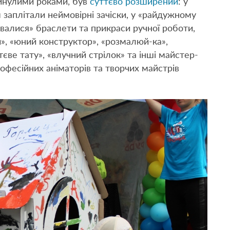
минулими роками, був
суттєво розширений
: у
м заплітали неймовірні зачіски, у «райдужному
валися» браслети та прикраси ручної роботи,
», «юний конструктор», «розмалюй-ка»,
єве тату», «влучний стрілок» та інші майстер-
рофесійних аніматорів та творчих майстрів