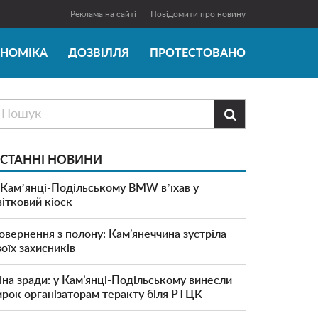
Реклама на сайті
Повідомити про новину
ОНОМІКА
ДОЗВІЛЛЯ
ПРОТЕСТОВАНО

СТАННІ НОВИНИ
 Камʼянці-Подільському BMW вʼїхав у
вітковий кіоск
овернення з полону: Кам’янеччина зустріла
воїх захисників
іна зради: у Кам’янці-Подільському винесли
ирок організаторам теракту біля РТЦК