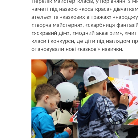
Перелік майстер-класів, у порівнянні з 
наметі під назвою «коса-краса» дівчатка
ательє» та «казкових вітражах» «народжу
«творча майстерня», «скарбниця фантазій
«яскравий дім», «модний аквагрим», «митт
класи і конкурси, де діти під наглядом п
опановували нові «казкові» навички.