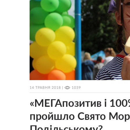
14 ТРАВНЯ 2018 |
1039
«МЕГАпозитив і 100
пройшло Свято Моро
Подільському?