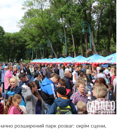
начно розширений парк розваг: окрім сцени,