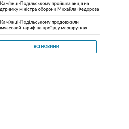
 Кам’янці-Подільському пройшла акція на
ідтримку міністра оборони Михайла Федорова
 Кам’янці-Подільському продовжили
имчасовий тариф на проїзд у маршрутках
ВСІ НОВИНИ