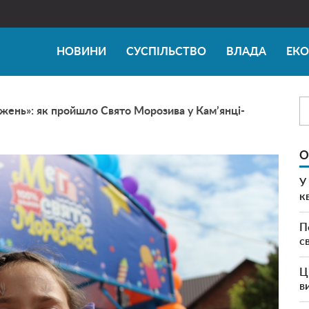
НОВИНИ
СУСПІЛЬСТВО
ВЛАДА
ЕК
жень»: як пройшло Свято Морозива у Кам’янці-
О
У
к
П
с
Ц
в