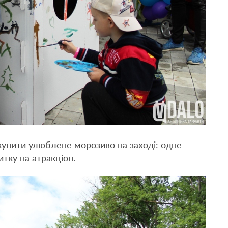
 купити улюблене морозиво на заході: одне
тку на атракціон.