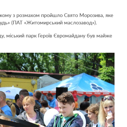
ському з розмахом пройшло Свято Морозива, яке
Рудь» (ПАТ «Житомирський маслозавод»).
у, міський парк Героїв Євромайдану був майже