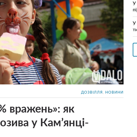
У
п
У
т
ДОЗВІЛЛЯ
,
НОВИНИ
% вражень»: як
зива у Кам’янці-