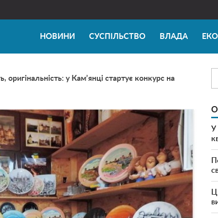
НОВИНИ
СУСПІЛЬСТВО
ВЛАДА
ЕК
ь, оригінальність: у Кам’янці стартує конкурс на
О
У
к
П
с
Ц
в