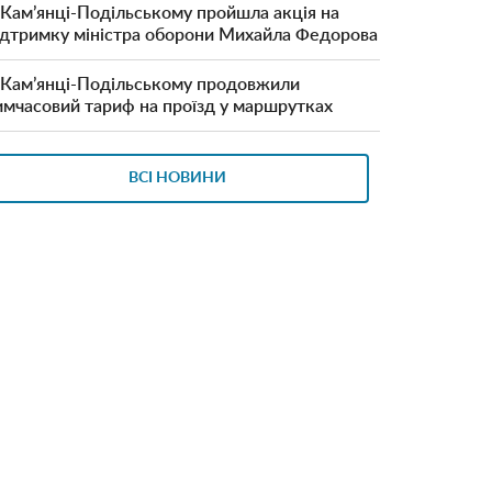
 Кам’янці-Подільському пройшла акція на
ідтримку міністра оборони Михайла Федорова
 Кам’янці-Подільському продовжили
имчасовий тариф на проїзд у маршрутках
ВСІ НОВИНИ