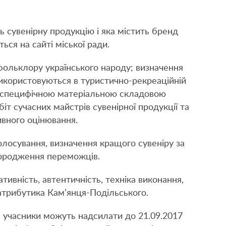
ь сувенірну продукцію і яка містить бренд
ься на сайті міської ради.
 фольклору українського народу; визначення
використовуються в туристично-рекреаційній
і є специфічною матеріальною складовою
іт сучасних майстрів сувенірної продукції та
вного оцінювання.
олосування, визначення кращого сувеніру за
агородження переможців.
ивність, автентичність, техніка виконання,
, атрибутика Кам’янця-Подільського.
) учасники можуть надсилати до 21.09.2017