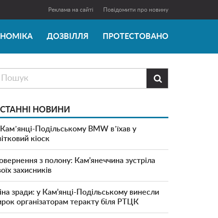
Реклама на сайті
Повідомити про новину
ОНОМІКА
ДОЗВІЛЛЯ
ПРОТЕСТОВАНО

СТАННІ НОВИНИ
 Камʼянці-Подільському BMW вʼїхав у
вітковий кіоск
овернення з полону: Кам’янеччина зустріла
воїх захисників
іна зради: у Кам’янці-Подільському винесли
ирок організаторам теракту біля РТЦК