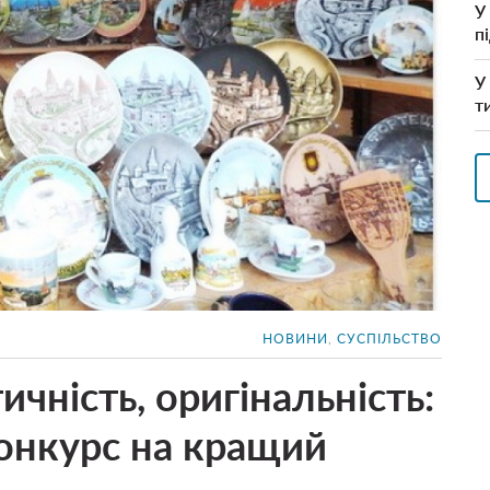
У
п
У
т
НОВИНИ
,
СУСПІЛЬСТВО
ичність, оригінальність:
конкурс на кращий