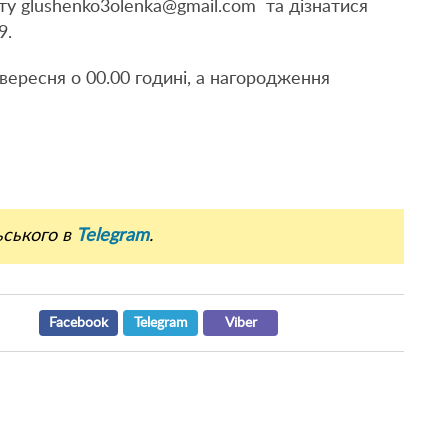
ту glushenko3olenka@gmail.com та дізнатися
9.
ересня о 00.00 годині, а нагородження
ьського в
Telegram
.
Facebook
Telegram
Viber