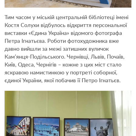
Тим часом у міській центральній бібліотеці імені
Костя Солухи відбулось відкриття персональної
виставки «Єдина Україна» відомого фотографа
Петра Ігнатьєва. Роботи фотохудожника вже
давно вийшли за межі затишних вуличок
Кам’янця-Подільського. Чернівці, Львів, Почаїв,
Київ, Одеса, Чернігів – кожне з цих міст стало
яскравою намистинкою у портреті соборної,
єдиної України, якої побачив її Петро Ігнатьєв.