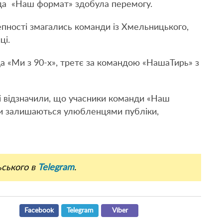
нда «Наш формат» здобула перемогу.
тепності змагались команди із Хмельницького,
ці.
 «Ми з 90-х», третє за командою «НашаТирь» з
і відзначили, що учасники команди «Наш
ми залишаються улюбленцями публіки,
ьського в
Telegram
.
Facebook
Telegram
Viber