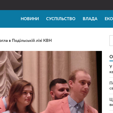
НОВИНИ
СУСПІЛЬСТВО
ВЛАДА
ЕК
гла в Подільській лізі КВН
О
У
к
П
с
Ц
в