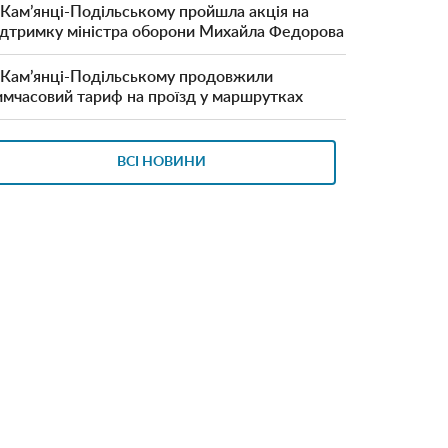
 Кам’янці-Подільському пройшла акція на
ідтримку міністра оборони Михайла Федорова
 Кам’янці-Подільському продовжили
имчасовий тариф на проїзд у маршрутках
ВСІ НОВИНИ