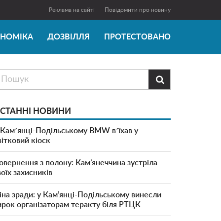
Реклама на сайті
Повідомити про новину
ОНОМІКА
ДОЗВІЛЛЯ
ПРОТЕСТОВАНО

СТАННІ НОВИНИ
 Камʼянці-Подільському BMW вʼїхав у
вітковий кіоск
овернення з полону: Кам’янеччина зустріла
воїх захисників
іна зради: у Кам’янці-Подільському винесли
ирок організаторам теракту біля РТЦК