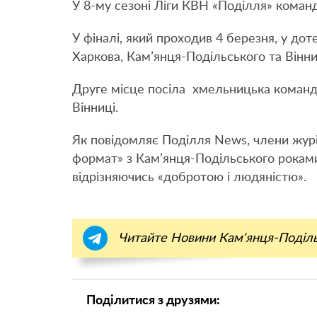
У 8-му сезоні Ліги КВН «Поділля» кома
У фіналі, який проходив 4 березня, у до
Харкова, Кам’янця-Подільського та Вінни
Друге місце посіла хмельницька команда
Вінниці.
Як повідомляє Поділля News, члени жур
формат» з Кам’янця-Подільського рока
відрізняючись «добротою і людяністю».
Читайте Новини Кам'янця-Поділ
Поділитися з друзями: