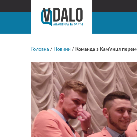
Головна
/
Новини
/
Команда з Кам’янця перемо