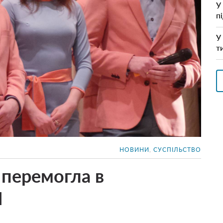
У
п
У
т
НОВИНИ
,
СУСПІЛЬСТВО
 перемогла в
Н