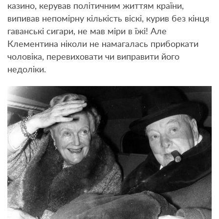
казино, керував політичним життям країни,
випивав непомірну кількість віскі, курив без кінця
гаванські сигари, не мав міри в їжі! Але
Клементина ніколи не намагалась приборкати
чоловіка, перевиховати чи виправити його
недоліки.