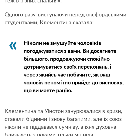
теж в різних спальнях.
Одного разу, виступаючи перед оксфордськими
студентками, Клементина сказала:
Ніколи не змушуйте чоловіків
погоджуватися з вами. Ви досягнете
більшого, продовжуючи спокійно
дотримуватися своїх переконань, і
через якийсь час побачите, як ваш
чоловік непомітно прийде до висновку,
що ви маєте рацію.
Клементина та Уінстон занурювалися в кризи,
ставали бідними і знову багатими, але їх союз
ніколи не піддавався сумніву, а їхня духовна
близькість з роками тільки міцніла.