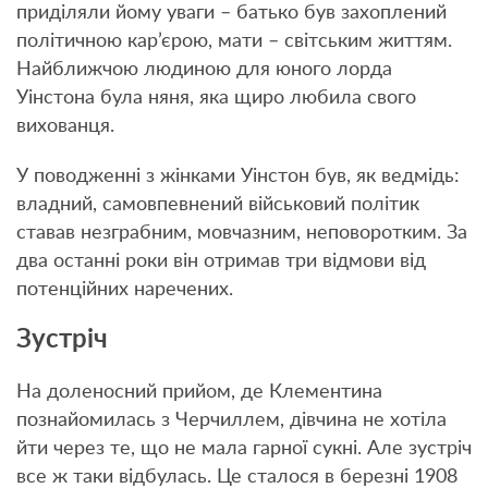
приділяли йому уваги – батько був захоплений
політичною кар’єрою, мати – світським життям.
Найближчою людиною для юного лорда
Уінстона була няня, яка щиро любила свого
вихованця.
У поводженні з жінками Уінстон був, як ведмідь:
владний, самовпевнений військовий політик
ставав незграбним, мовчазним, неповоротким. За
два останні роки він отримав три відмови від
потенційних наречених.
Зустріч
На доленосний прийом, де Клементина
познайомилась з Черчиллем, дівчина не хотіла
йти через те, що не мала гарної сукні. Але зустріч
все ж таки відбулась. Це сталося в березні 1908