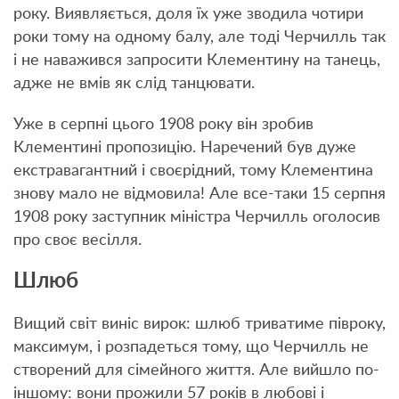
року. Виявляється, доля їх уже зводила чотири
роки тому на одному балу, але тоді Черчилль так
і не наважився запросити Клементину на танець,
адже не вмів як слід танцювати.
Уже в серпні цього 1908 року він зробив
Клементині пропозицію. Наречений був дуже
екстравагантний і своєрідний, тому Клементина
знову мало не відмовила! Але все-таки 15 серпня
1908 року заступник міністра Черчилль оголосив
про своє весілля.
Шлюб
Вищий світ виніс вирок: шлюб триватиме півроку,
максимум, і розпадеться тому, що Черчилль не
створений для сімейного життя. Але вийшло по-
іншому: вони прожили 57 років в любові і