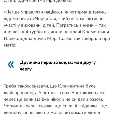
дітей: один син і чотири доньки.
«Легше управляти нацією, ніж чотирма дітьми», –
відома цитата Черчилля, який не брав активної
участі у вихованні дітей. Погратись з ними – так,
але всі інші турботи лягали на плечі Клементини.
Наймолодша дочка Мері Соамс так говорила про
матір:
Дружина перш за все, мама в другу
чергу.
Треба також сказати, що Клементина була
жайворонком, а Уінстон – сова. Частоково саме
через це вони майже ніколи не снідали разом.
Черчилль якось сказав, що спільні сніданки – це
випробування, яке не може витримати жоден