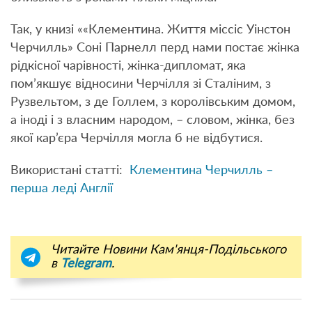
Так, у книзі ««Клементина. Життя міссіс Уінстон
Черчилль» Соні Парнелл перд нами постає жінка
рідкісної чарівності, жінка-дипломат, яка
пом’якшує відносини Черчілля зі Сталіним, з
Рузвельтом, з де Голлем, з королівським домом,
а іноді і з власним народом, – словом, жінка, без
якої кар’єра Черчілля могла б не відбутися.
Використані статті:
Клементина Черчилль –
перша леді Англії
Читайте Новини Кам'янця-Подільського
в
Telegram
.