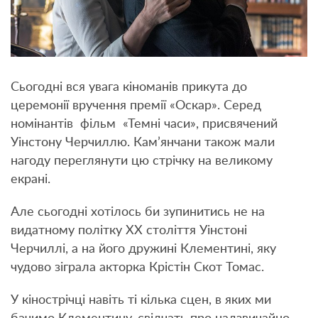
Сьогодні вся увага кіноманів прикута до
церемонії вручення премії «Оскар». Серед
номінантів фільм «Темні часи», присвячений
Уінстону Черчиллю. Кам’янчани також мали
нагоду переглянути цю стрічку на великому
екрані.
Але сьогодні хотілось би зупинитись не на
видатному політку ХХ століття Уінстоні
Черчиллі, а на його дружині Клементині, яку
чудово зіграла акторка Крістін Скот Томас.
У кінострічці навіть ті кілька сцен, в яких ми