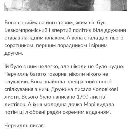
Вона сприймала його таким, яким він був.
Безкомпромісний і впертий політик біля дружини
ставав лагідним юнаком. А вона стала для нього
соратником, першим порадником і вірним
другом.
Їй було з ним нелегко, але ніколи не було нудно.
Черчилль багато говорив, ніколи нікого не
слухаючи. Вона знайшла прекрасний спосіб
спілкування з ним. Дружина писала чоловікові
листи. Всього було написано 1700 листів і
листівок. А їхня молодша дочка Марі видала
потім ці любовні рядки окремим виданням.
Черчилль писав: