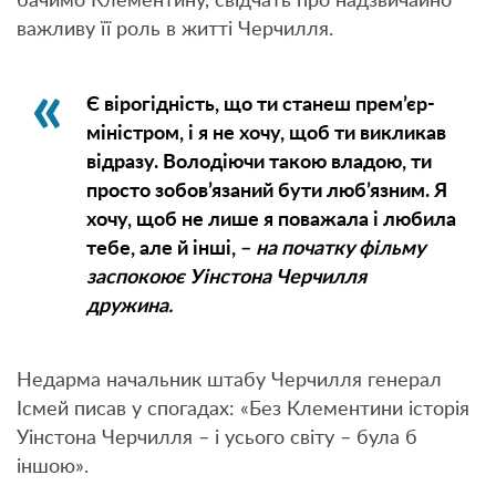
бачимо Клементину, свідчать про надзвичайно
важливу її роль в житті Черчилля.
Є вірогідність, що ти станеш прем’єр-
міністром, і я не хочу, щоб ти викликав
відразу. Володіючи такою владою, ти
просто зобов’язаний бути люб’язним. Я
хочу, щоб не лише я поважала і любила
тебе, але й інші, –
на початку фільму
заспокоює Уінстона Черчилля
дружина.
Недарма начальник штабу Черчилля генерал
Ісмей писав у спогадах: «Без Клементини історія
Уінстона Черчилля – і усього світу – була б
іншою».