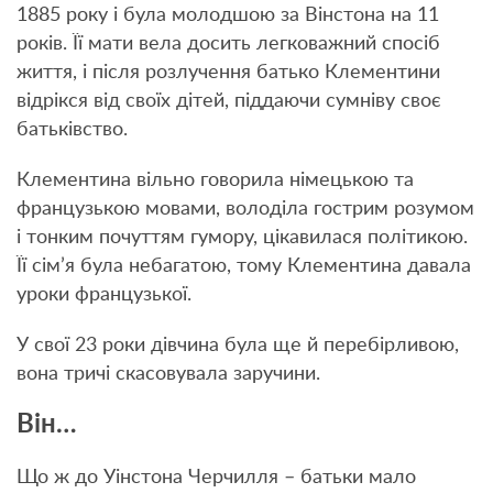
1885 року і була молодшою за Вінстона на 11
років. Її мати вела досить легковажний спосіб
життя, і після розлучення батько Клементини
відрікся від своїх дітей, піддаючи сумніву своє
батьківство.
Клементина вільно говорила німецькою та
французькою мовами, володіла гострим розумом
і тонким почуттям гумору, цікавилася політикою.
Її сім’я була небагатою, тому Клементина давала
уроки французької.
У свої 23 роки дівчина була ще й перебірливою,
вона тричі скасовувала заручини.
Він…
Що ж до Уінстона Черчилля – батьки мало