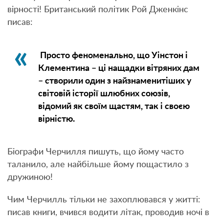
вірності! Британський політик Рой Дженкінс
писав:
Просто феноменально, що Уінстон і
Клементина – ці нащадки вітряних дам
– створили один з найзнаменитіших у
світовій історії шлюбних союзів,
відомий як своїм щастям, так і своєю
вірністю.
Біографи Черчилля пишуть, що йому часто
таланило, але найбільше йому пощастило з
дружиною!
Чим Черчилль тільки не захоплювався у житті:
писав книги, вчився водити літак, проводив ночі в