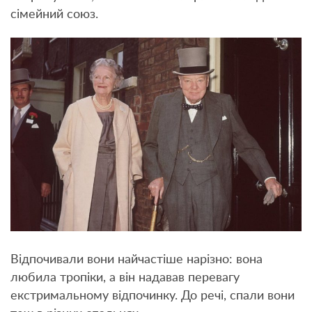
сімейний союз.
Відпочивали вони найчастіше нарізно: вона
любила тропіки, а він надавав перевагу
екстримальному відпочинку. До речі, спали вони