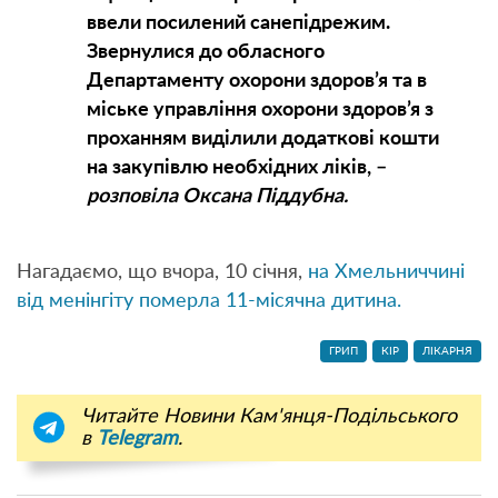
ввели посилений санепідрежим.
Звернулися до обласного
Департаменту охорони здоров’я та в
міське управління охорони здоров’я з
проханням виділили додаткові кошти
на закупівлю необхідних ліків, –
розповіла Оксана Піддубна.
Нагадаємо, що вчора, 10 січня,
на Хмельниччині
від менінгіту померла 11-місячна дитина.
ГРИП
КІР
ЛІКАРНЯ
Читайте Новини Кам'янця-Подільського
в
Telegram
.