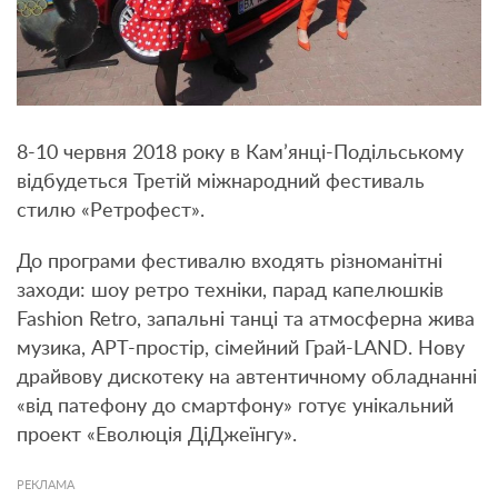
8-10 червня 2018 року в Кам’янці-Подільському
відбудеться Третій міжнародний фестиваль
стилю «Ретрофест».
До програми фестивалю входять різноманітні
заходи: шоу ретро техніки, парад капелюшків
Fashion Retro, запальні танці та атмосферна жива
музика, АРТ-простір, сімейний Грай-LAND. Нову
драйвову дискотеку на автентичному обладнанні
«від патефону до смартфону» готує унікальний
проект «Еволюція ДіДжеїнгу».
РЕКЛАМА