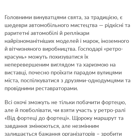
Головними винуватцями свята, за традицією, є
шедеври автомобільного мистецтва — рідкісні та
раритетні автомобілі й реплікари
найрізноманітніших моделей і марок, іноземного
й вітчизняного виробництва. Господарі «ретро-
красунь» можуть похизуватися їх
неперевершеним виглядом та харизмою на
виставці, почесно проїхати парадом вулицями
міста, поспілкуватися з друзями-однодумцями та
провідними реставраторами.
Всі охочі зможуть не тільки побачити фортецю,
але й повболівати, чи взяти участь у ретро-ралі
«Від фортеці до фортеці». Щороку маршрут та
завдання змінюються, але незмінним
залишається бажання організаторів – зробити