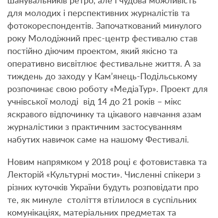
шанувальників ретро, але і чудова можливість
для молодих і перспективних журналістів та
фотокореспондентів. Започаткований минулого
року Молодіжний прес-центр фестивалю став
постійно діючим проектом, який якісно та
оперативно висвітлює фестивальне життя. А за
тиждень до заходу у Кам’янець-Подільському
розпочинає свою роботу «МедіаТур». Проект для
учнівської молоді від 14 до 21 років – мікс
яскравого відпочинку та цікавого навчання азам
журналістики з практичним застосуванням
набутих навичок саме на нашому Фестивалі.
Новим напрямком у 2018 році є фотовиставка та
Лекторій «Культурні мости». Численні спікери з
різних куточків України будуть розповідати про
те, як минуле століття втілилося в суспільних
комунікаціях, матеріальних предметах та