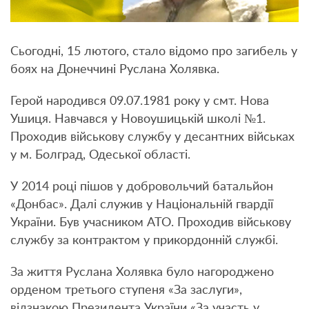
Сьогодні, 15 лютого, стало відомо про загибель у
боях на Донеччині Руслана Холявка.
Герой народився 09.07.1981 року у смт. Нова
Ушиця. Навчався у Новоушицькій школі №1.
Проходив військову службу у десантних військах
у м. Болград, Одеської області.
У 2014 році пішов у добровольчий батальйон
«Донбас». Далі служив у Національній гвардії
України. Був учасником АТО. Проходив військову
службу за контрактом у прикордонній службі.
За життя Руслана Холявка було нагороджено
орденом третього ступеня «За заслуги»,
відзнакою Президента України «За участь у