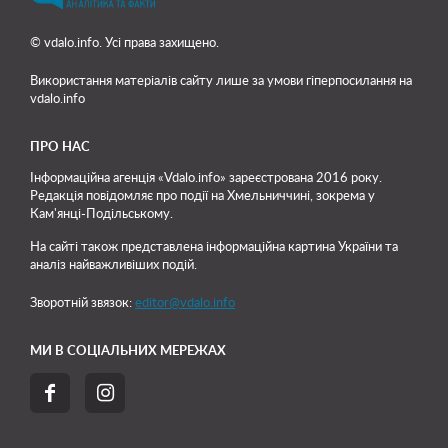
© vdalo.info. Усі права захищено.
Використання матеріалів сайту лише
за умови гіперпосилання на
vdalo.info
ПРО НАС
Інформаційна агенція «Vdalo.info» зареєстрована 2016 року.
Редакція повідомляє про події на Хмельниччині, зокрема у
Кам'янці-Подільському.
На сайті також представлена інформаційна картина України та
аналіз найважливіших подій.
Зворотній звязок:
editor@vdalo.info
МИ В СОЦІАЛЬНИХ МЕРЕЖАХ

