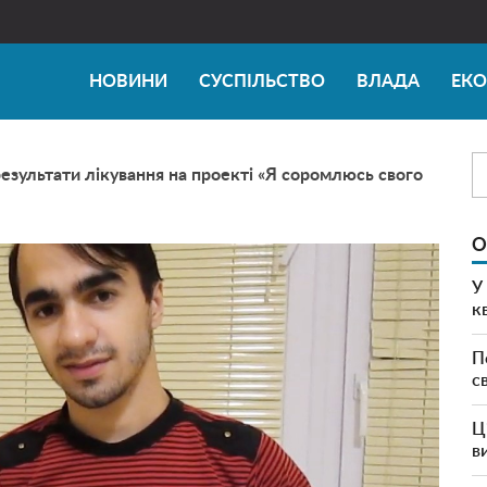
НОВИНИ
СУСПІЛЬСТВО
ВЛАДА
ЕК
езультати лікування на проекті «Я соромлюсь свого
О
У
к
П
с
Ц
в