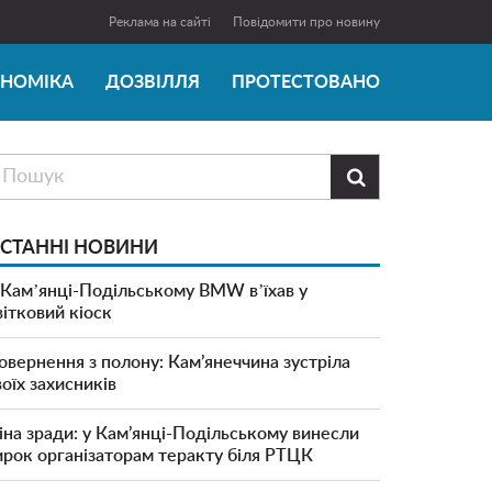
Реклама на сайті
Повідомити про новину
ОНОМІКА
ДОЗВІЛЛЯ
ПРОТЕСТОВАНО

СТАННІ НОВИНИ
 Камʼянці-Подільському BMW вʼїхав у
вітковий кіоск
овернення з полону: Кам’янеччина зустріла
воїх захисників
іна зради: у Кам’янці-Подільському винесли
ирок організаторам теракту біля РТЦК