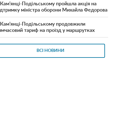
 Кам’янці-Подільському пройшла акція на
ідтримку міністра оборони Михайла Федорова
 Кам’янці-Подільському продовжили
имчасовий тариф на проїзд у маршрутках
ВСІ НОВИНИ