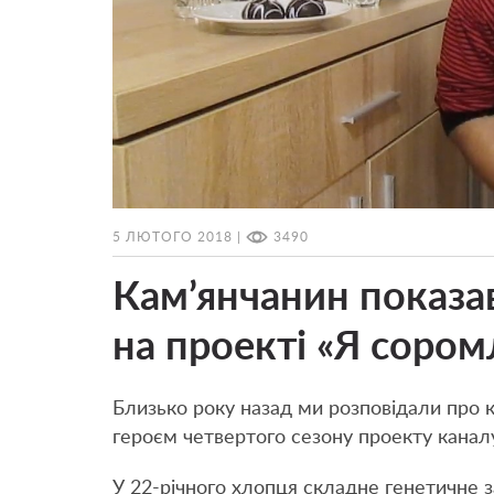
5 ЛЮТОГО 2018 |
3490
Кам’янчанин показав
на проекті «Я сором
Близько року назад ми розповідали про 
героєм четвертого сезону проекту канал
У 22-річного хлопця складне генетичне 