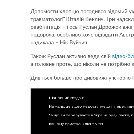
Допомогти хлопцю погодився відомий укра
травматології Віталій Веклич. Три надскл
реабілітація – і ось Руслан Дорожок вже
подорожі, особливо хоче відвідати Авст
надихала – Нік Вуйчич.
Також Руслан активно веде свій
відео-бл
а головне проте, що ніколи не потрібно 
Дивіться більше про дивовижну історію 