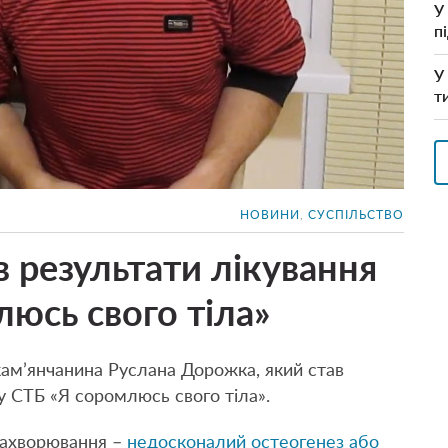
У
п
У
т
НОВИНИ
,
СУСПІЛЬСТВО
 результати лікування
люсь свого тіла»
кам’янчанина Руслана Дорожка, який став
у СТБ «Я соромлюсь свого тіла».
захворювання –
недосконалий остеогенез або