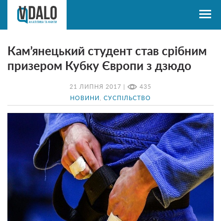
Кам’янецький студент став срібним
призером Кубку Європи з дзюдо
21 ЛИПНЯ 2017 |
435
НОВИНИ
,
СУСПІЛЬСТВО