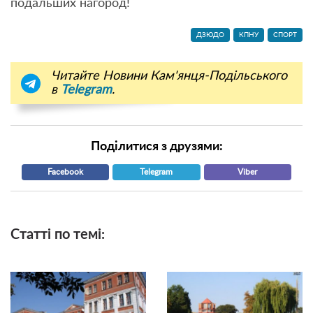
подальших нагород!
ДЗЮДО
КПНУ
СПОРТ
Читайте Новини Кам'янця-Подільського
в
Telegram
.
Поділитися з друзями:
Facebook
Telegram
Viber
Статті по темі: