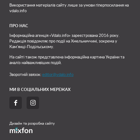
Використання матеріалів сайту лише
за умови гіперпосилання на
vdalo.info
ПРО НАС
Інформаційна агенція «Vdalo.info» зареєстрована 2016 року.
Редакція повідомляє про події на Хмельниччині, зокрема у
Кам'янці-Подільському.
На сайті також представлена інформаційна картина України та
аналіз найважливіших подій.
Зворотній звязок:
editor@vdalo.info
МИ В СОЦІАЛЬНИХ МЕРЕЖАХ


Дизайн та розробка сайту