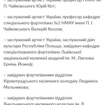
– заслужений артист України, професор НМАУ ім.
П. Чайковського Юрій Кот;
– заслужений артист України, професор кафедри
спеціального фортепіано №2 НМАУ імені П. І.
Чайковського Валерій Козлов;
– заслужений артист України, заслужений діяч
культури Республіки Польща, завідувач кафедри
спеціалізованого фортепіано Львівської
національної музичної академії ім. М. Лисенка
Ермінь Йожеф;
– завідувач фортепіанним відділом
Кіровоградського музичного коледжу Людмила
Мельникова;
– завідувач фортепіанним відділом
Хмельницького музичного коледжу ім. В.