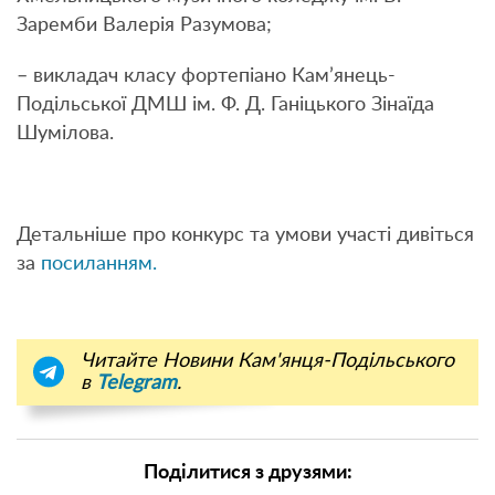
Заремби Валерія Разумова;
– викладач класу фортепіано Кам’янець-
Подільської ДМШ ім. Ф. Д. Ганіцького Зінаїда
Шумілова.
Детальніше про конкурс та умови участі дивіться
за
посиланням.
Читайте Новини Кам'янця-Подільського
в
Telegram
.
Поділитися з друзями: