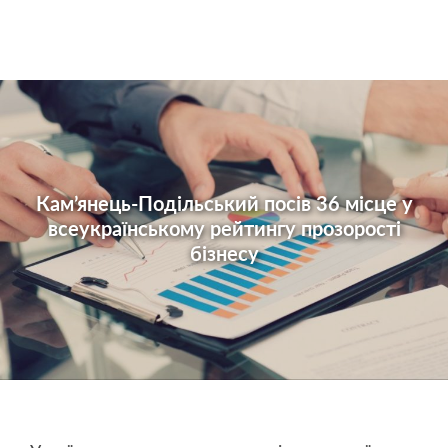
Кам’янець-Подільський посів 36 місце у
всеукраїнському рейтингу прозорості
бізнесу