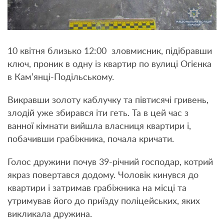
10 квітня близько 12:00 зловмисник, підібравши
ключ, проник в одну із квартир по вулиці Огієнка
в Кам’янці-Подільському.
Викравши золоту каблучку та півтисячі гривень,
злодій уже збирався іти геть. Та в цей час з
ванної кімнати вийшла власниця квартири і,
побачивши грабіжника, почала кричати.
Голос дружини почув 39-річний господар, котрий
якраз повертався додому. Чоловік кинувся до
квартири і затримав грабіжника на місці та
утримував його до приїзду поліцейських, яких
викликала дружина.