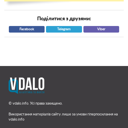
Поділитися з друзями:
Facebook
Telegram
Viber
© vdalo.info. Усі права захищено.
Використання матеріалів сайту лише
за умови гіперпосилання на
vdalo.info