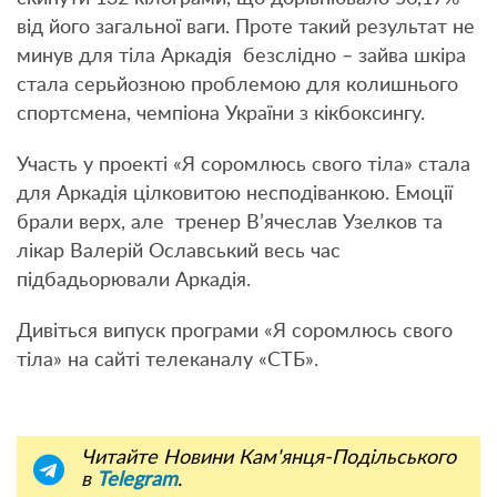
від його загальної ваги. Проте такий результат не
минув для тіла Аркадія безслідно – зайва шкіра
стала серьйозною проблемою для колишнього
спортсмена, чемпіона України з кікбоксингу.
Участь у проекті «Я соромлюсь свого тіла» стала
для Аркадія цілковитою несподіванкою. Емоції
брали верх, але тренер В’ячеслав Узелков та
лікар Валерій Ославський весь час
підбадьорювали Аркадія.
Дивіться випуск програми «Я соромлюсь свого
тіла» на сайті телеканалу «СТБ».
Читайте Новини Кам'янця-Подільського
в
Telegram
.