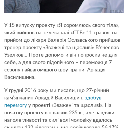
У 15 випуску проекту «Я соромлюсь свого тіла»,
який вийшов на телеканалі «СТБ» 11 травня, на
прийом до лікаря Валерія Ославського прийшов
тренер проекту «Зважені та щасливі» В’ячеслав
Узелков… Проте допомоги він попросив не для
себе, а для свого підопічного – переможця 7
сезону найвагомішого шоу країни Аркадія
Василишина.
У грудні 2016 року ми писали, що 27-річний
кам’янчанин Аркадій Василишин,
здобув
перемогу
у проекті «Зважені та щасливі». На
початку проекту він важив 235 кг, але завдяки
наполегливості та силі волі чоловіку вдалось
скинути 132 кілограми, що дорівнювало 56,17%