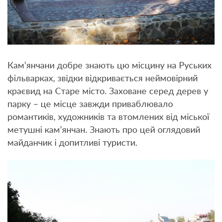
Кам’янчани добре знають цю місцину на Руських
фільварках, звідки відкривається неймовірний
краєвид на Старе місто. Заховане серед дерев у
парку – це місце завжди приваблювало
романтиків, художників та втомлених від міської
метушні кам’янчан. Знають про цей оглядовий
майданчик і допитливі туристи.