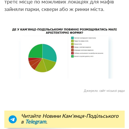
третє місце по можливих локаціях для мафів
зайняли парки, сквери або ж ринки міста.
Джерело: сайт міської ради
Читайте Новини Кам'янця-Подільського
в
Telegram
.