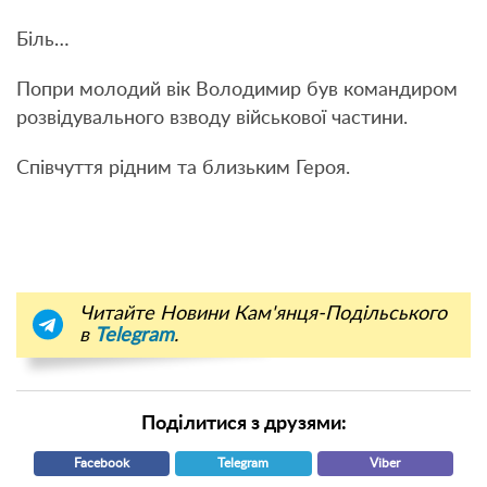
Біль…
Попри молодий вік Володимир був командиром
розвідувального взводу військової частини.
Співчуття рідним та близьким Героя.
Читайте Новини Кам'янця-Подільського
в
Telegram
.
Поділитися з друзями:
Facebook
Telegram
Viber