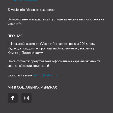
© vdalo.info. Усі права захищено.
Використання матеріалів сайту лише
за умови гіперпосилання на
vdalo.info
ПРО НАС
Інформаційна агенція «Vdalo.info» зареєстрована 2016 року.
Редакція повідомляє про події на Хмельниччині, зокрема у
Кам'янці-Подільському.
На сайті також представлена інформаційна картина України та
аналіз найважливіших подій.
Зворотній звязок:
editor@vdalo.info
МИ В СОЦІАЛЬНИХ МЕРЕЖАХ

