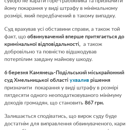
суворо не карати горе-грабіжника та призначити
йому покарання у виді штрафу в мінімальному
розмірі, який передбачений в такому випадку.
Суд врахував усі обставини справи, а також той
факт, що
обвинувачений вперше притягається до
кримінальної відповідальності,
а також
добровільно та повністю відшкодував
потерпілим завдану майнову шкоду.
6 березня Камянець-Подільський міськрайонний
суд Хмельницької області
ухвалив
рішення
призначити покарання у виді штрафу в розмірі
пятдесяти одного неоподатковуваного мінімуму
доходів громадян, що становить
867 грн.
Залишається сподіватись, що вирок суду буде
достатнім для виправлення обвинуваченого, кари