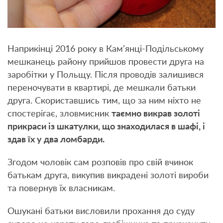
Наприкінці 2016 року в Кам’янці-Подільському
мешканець району прийшов провести друга на
заробітки у Польщу. Після проводів залишився
переночувати в квартирі, де мешкали батьки
друга. Скориставшись тим, що за ним ніхто не
спостерігає, зловмисник
таємно викрав золоті
прикраси із шкатулки, що знаходилася в шафі, і
здав їх у два ломбарди.
Згодом чоловік сам розповів про свій вчинок
батькам друга, викупив викрадені золоті вироби
та повернув їх власникам.
Ошукані батьки висловили прохання до суду