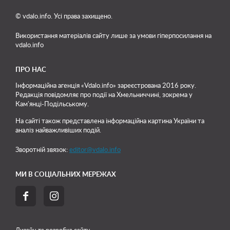
© vdalo.info. Усі права захищено.
Використання матеріалів сайту лише
за умови гіперпосилання на
vdalo.info
ПРО НАС
Інформаційна агенція «Vdalo.info» зареєстрована 2016 року.
Редакція повідомляє про події на Хмельниччині, зокрема у
Кам'янці-Подільському.
На сайті також представлена інформаційна картина України та
аналіз найважливіших подій.
Зворотній звязок:
editor@vdalo.info
МИ В СОЦІАЛЬНИХ МЕРЕЖАХ


Дизайн та розробка сайту