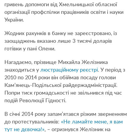
гривень допомоги від Хмельницької обласної
організації профспілки працівників освіти і науки
України.
Жодних рахунків в банку не зареєстровано, із
заощаджень вказано лише 3 тисячі доларів
готівки у пані Олени.
Нагадаємо, прізвище Михайла Желізника
знаходиться у
люстраційному реєстрі
. У період з
2010 по 2014 роки він обіймав посаду голови
Кам’янець-Подільської райдержадміністрації.
Попри тиск громадськості не звільнився під час
подій Революції Гідності.
В січні 2014 року запам’ятався різким зверненням
до протестувальників:
«Не ламайте мене, я вам
тут не дєвочка!»
, – огризнувся Желізник на