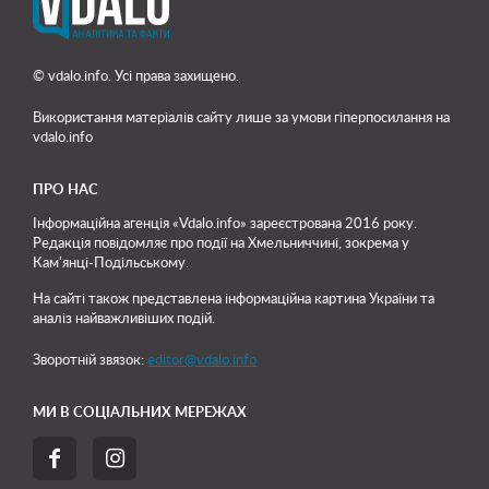
© vdalo.info. Усі права захищено.
Використання матеріалів сайту лише
за умови гіперпосилання на
vdalo.info
ПРО НАС
Інформаційна агенція «Vdalo.info» зареєстрована 2016 року.
Редакція повідомляє про події на Хмельниччині, зокрема у
Кам'янці-Подільському.
На сайті також представлена інформаційна картина України та
аналіз найважливіших подій.
Зворотній звязок:
editor@vdalo.info
МИ В СОЦІАЛЬНИХ МЕРЕЖАХ

