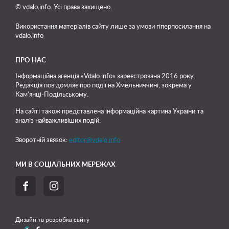
© vdalo.info. Усі права захищено.
Використання матеріалів сайту лише
за умови гіперпосилання на
vdalo.info
ПРО НАС
Інформаційна агенція «Vdalo.info» зареєстрована 2016 року.
Редакція повідомляє про події на Хмельниччині, зокрема у
Кам'янці-Подільському.
На сайті також представлена інформаційна картина України та
аналіз найважливіших подій.
Зворотній звязок:
editor@vdalo.info
МИ В СОЦІАЛЬНИХ МЕРЕЖАХ


Дизайн та розробка сайту