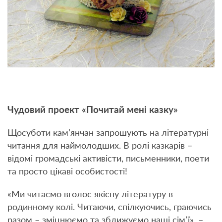
Чудовий проект «Почитай мені казку»
Щосуботи кам’янчан запрошують на літературні
читання для наймолодших. В ролі казкарів –
відомі громадські активісти, письменники, поети
та просто цікаві особистості!
«Ми читаємо вголос якісну літературу в
родинному колі. Читаючи, спілкуючись, граючись
разом – зміцнюємо та зближуємо наші сім’ї», –