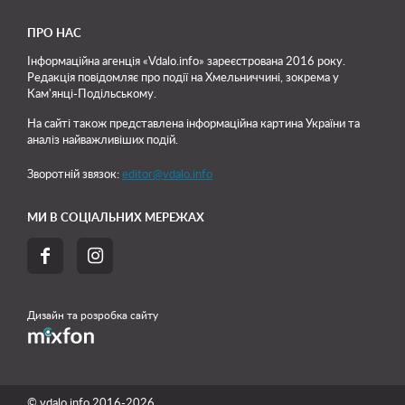
ПРО НАС
Інформаційна агенція «Vdalo.info» зареєстрована 2016 року.
Редакція повідомляє про події на Хмельниччині, зокрема у
Кам'янці-Подільському.
На сайті також представлена інформаційна картина України та
аналіз найважливіших подій.
Зворотній звязок:
editor@vdalo.info
МИ В СОЦІАЛЬНИХ МЕРЕЖАХ


Дизайн та розробка сайту
© vdalo.info 2016-2026