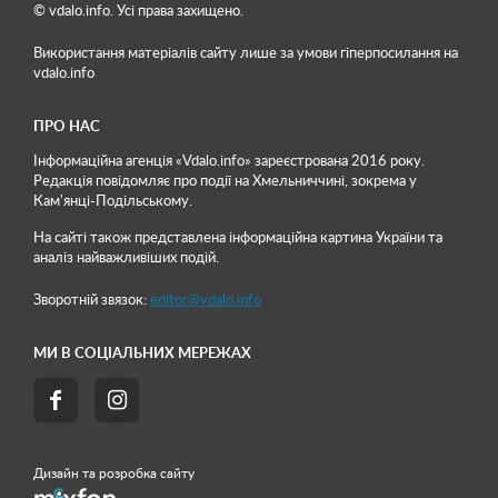
© vdalo.info. Усі права захищено.
Використання матеріалів сайту лише
за умови гіперпосилання на
vdalo.info
ПРО НАС
Інформаційна агенція «Vdalo.info» зареєстрована 2016 року.
Редакція повідомляє про події на Хмельниччині, зокрема у
Кам'янці-Подільському.
На сайті також представлена інформаційна картина України та
аналіз найважливіших подій.
Зворотній звязок:
editor@vdalo.info
МИ В СОЦІАЛЬНИХ МЕРЕЖАХ


Дизайн та розробка сайту