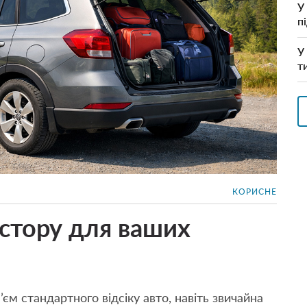
У
п
У
т
КОРИСНЕ
стору для ваших
єм стандартного відсіку авто, навіть звичайна