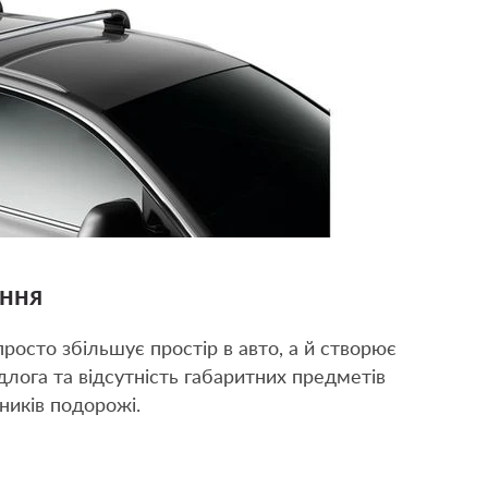
ення
росто збільшує простір в авто, а й створює
ідлога та відсутність габаритних предметів
ників подорожі.