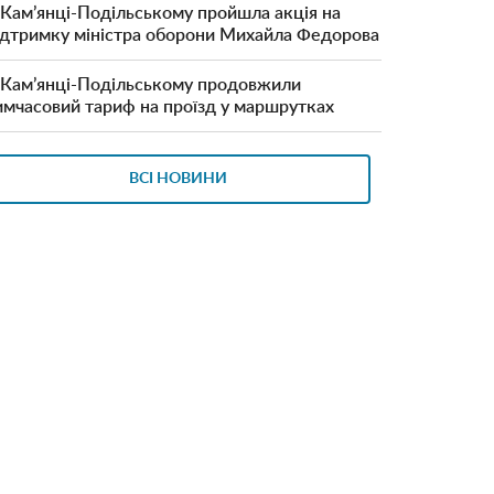
 Кам’янці-Подільському пройшла акція на
ідтримку міністра оборони Михайла Федорова
 Кам’янці-Подільському продовжили
имчасовий тариф на проїзд у маршрутках
ВСІ НОВИНИ