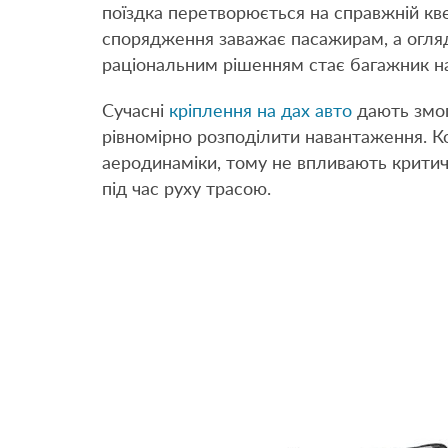
поїздка перетворюється на справжній кве
спорядження заважає пасажирам, а огляд
раціональним рішенням стає багажник на
Сучасні
кріплення на дах авто
дають змог
рівномірно розподілити навантаження. Ко
аеродинаміки, тому не впливають критич
під час руху трасою.