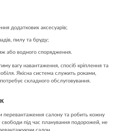
ення додаткових аксесуарів;
адів, пилу та бруду;
лиж або водного спорядження.
му вагу навантаження, спосіб кріплення та
обіля. Якісна система служить роками,
 потребує складного обслуговування.
ок
ти перевантаження салону та робить кожну
 свободи під час планування подорожей, не
ревантажуючи салон.