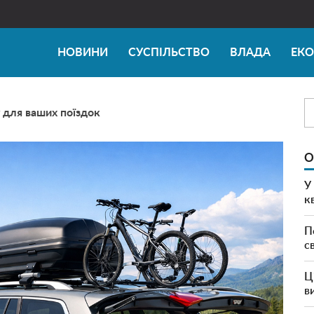
НОВИНИ
СУСПІЛЬСТВО
ВЛАДА
ЕК
 для ваших поїздок
О
У
к
П
с
Ц
в