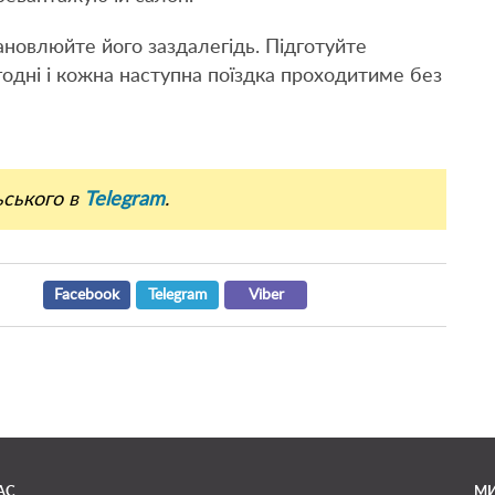
новлюйте його заздалегідь. Підготуйте
годні і кожна наступна поїздка проходитиме без
ьського в
Telegram
.
Facebook
Telegram
Viber
АС
МИ