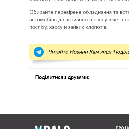
Обирайте перевірене обладнання та вста
автомобіль до активного сезону вже сьо
поспіху, хаосу й зайвих клопотів.
Читайте Новини Кам'янця-Поділ
Поділитися з друзями:
ПРО Н