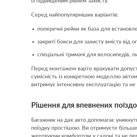
із підвищеним рівнем захисту.
Серед найпопулярніших варіантів:
поперечні рейки як база для встановл
закриті бокси для захисту вмісту від оп
спеціальні тримачі для велосипедів, 
Перед монтажем варто врахувати допусти
сумісність із конкретною моделлю автом
витримує інтенсивну експлуатацію та не
Рішення для впевнених поїзд
Багажник на дах авто допомагає уникну
поїздку простішою. Ви отримуєте більше
жертвуючи комфортом у салоні та не пе