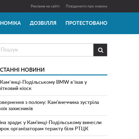
Реклама на сайті
Повідомити про новину
ОНОМІКА
ДОЗВІЛЛЯ
ПРОТЕСТОВАНО

СТАННІ НОВИНИ
 Камʼянці-Подільському BMW вʼїхав у
вітковий кіоск
овернення з полону: Кам’янеччина зустріла
воїх захисників
іна зради: у Кам’янці-Подільському винесли
ирок організаторам теракту біля РТЦК