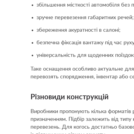
збільшення місткості автомобіля без 
зручне перевезення габаритних речей;
збереження акуратності в салоні;
безпечна фіксація вантажу під час руху
універсальність для щоденних поїздок 
Таке оснащення особливо актуальне для р
перевозять спорядження, інвентар або се
Різновиди конструкцій
Виробники пропонують кілька форматів р
призначенням. Підбір залежить від типу 
перевезень. Для когось достатньо базов