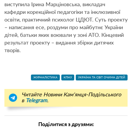
виступила Ірина Марціновська, викладач
кафедри корекційної педагогіки та інклюзивної
освіти, практичний психолог ЦДЮТ. Суть проекту
– написання есе, роздуми про майбутнє України
дітей, батьки яких воювали у зоні АТО. Кінцевий
результат проекту – видання збірки дитячих
творів.
ЖУРНАЛІСТИКА
КПНУ
УКРАЇНА ТА СВІТ ОЧИМА ДІТЕЙ
Читайте Новини Кам'янця-Подільського
в
Telegram
.
Поділитися з друзями: