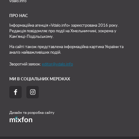
vdalo.info
ПРО НАС
Інформаційна агенція «Vdalo.info» зареєстрована 2016 року.
Редакція повідомляє про події на Хмельниччині, зокрема у
Кам'янці-Подільському.
На сайті також представлена інформаційна картина України та
аналіз найважливіших подій.
Зворотній звязок:
editor@vdalo.info
МИ В СОЦІАЛЬНИХ МЕРЕЖАХ


Дизайн та розробка сайту