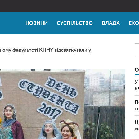
НОВИНИ
СУСПІЛЬСТВО
ВЛАДА
ЕК
чному факультеті КПНУ відсвяткували у
О
У
к
П
с
Ц
в