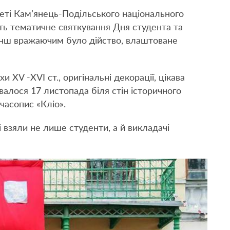
теті Кам’янець-Подільського національного
ить тематичне святкування Дня студента та
енш вражаючим було дійство, влаштоване
и XV -XVI ст., оригінальні декорації, цікава
валося 17 листопада біля стін історичного
часопис «Кліо».
і взяли не лише студенти, а й викладачі