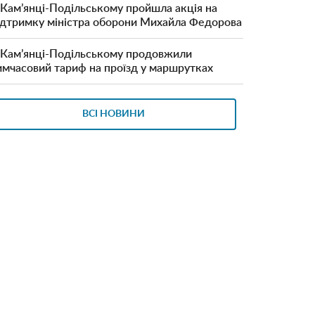
 Кам’янці-Подільському пройшла акція на
ідтримку міністра оборони Михайла Федорова
 Кам’янці-Подільському продовжили
имчасовий тариф на проїзд у маршрутках
ВСІ НОВИНИ