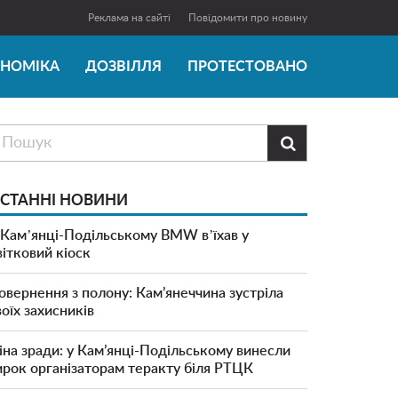
Реклама на сайті
Повідомити про новину
ОНОМІКА
ДОЗВІЛЛЯ
ПРОТЕСТОВАНО

СТАННІ НОВИНИ
 Камʼянці-Подільському BMW вʼїхав у
вітковий кіоск
овернення з полону: Кам’янеччина зустріла
воїх захисників
іна зради: у Кам’янці-Подільському винесли
ирок організаторам теракту біля РТЦК