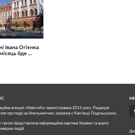
і Івана Огієнка
ісяць йде ...
АС
МИ
ційна агенція «Vdalo.info» зареєстрована 2016 року. Редакція
ляє про події на Хмельниччині, зокрема у Кам'янці-Подільському.
і також представлена інформаційна картина України та аналіз
ивіших подій.
Диз