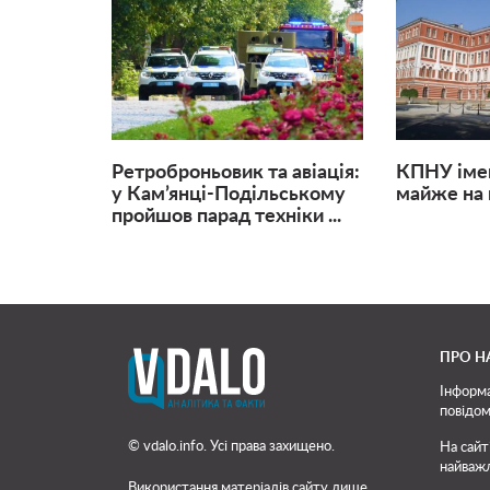
Ретроброньовик та авіація:
КПНУ імен
у Кам’янці-Подільському
майже на м
пройшов парад техніки ...
ПРО Н
Інформа
повідом
© vdalo.info. Усі права захищено.
На сайт
найважл
Використання матеріалів сайту лише