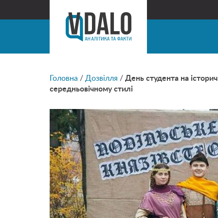
Головна
/
Дозвілля
/
День студента на істори
середньовічному стилі