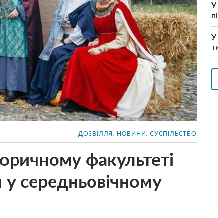
У
п
У
т
ДОЗВІЛЛЯ
,
НОВИНИ
,
СУСПІЛЬСТВО
торичному факультеті
 у середньовічному