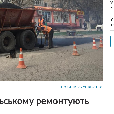
У
п
У
т
НОВИНИ
,
СУСПІЛЬСТВО
льському ремонтують