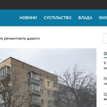
НОВИНИ
СУСПІЛЬСТВО
ВЛАДА
ЕК
му ремонтують дороги
О
У
к
П
с
Ц
в