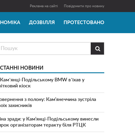
Реклама на сайті
Повідомити про новину
ОНОМІКА
ДОЗВІЛЛЯ
ПРОТЕСТОВАНО

СТАННІ НОВИНИ
 Камʼянці-Подільському BMW вʼїхав у
вітковий кіоск
овернення з полону: Кам’янеччина зустріла
воїх захисників
іна зради: у Кам’янці-Подільському винесли
ирок організаторам теракту біля РТЦК