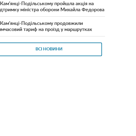
 Кам’янці-Подільському пройшла акція на
ідтримку міністра оборони Михайла Федорова
 Кам’янці-Подільському продовжили
имчасовий тариф на проїзд у маршрутках
ВСІ НОВИНИ