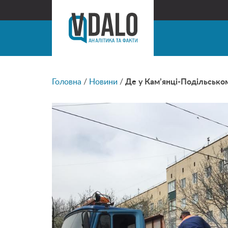
Головна
/
Новини
/
Де у Кам’янці-Подільсько