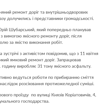
няний ремонт доріг та внутрішньодворових
разу долучились і представники громадськості.
Юрій Шубарський, який попередньо планував
з вимогою якісного ремонту доріг, після
лю за якістю виконання робіт.
 зустрічі з активістом повідомив, що з 11 квітня
икий ямковий ремонт доріг. Запрацював
 годину виробляє 31 тону якісного асфальту.
активно ведуться роботи по прибиранню сміття
внаслідок розсіювання протиожеледної суміші.
вого проїзду по вулиці Князів Коріатовичів, 4,
унального господарства.