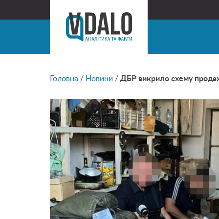
Головна
/
Новини
/
ДБР викрило схему продажу