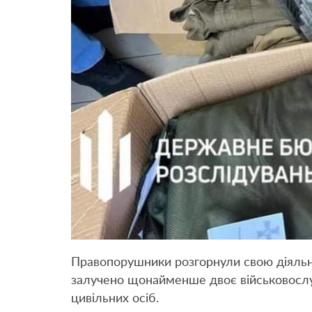
Правопорушники розгорнули свою діяльн
залучено щонайменше двоє військовослуж
цивільних осіб.