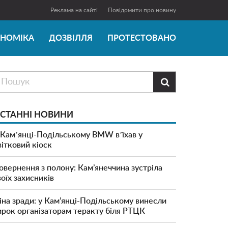
Реклама на сайті
Повідомити про новину
ОНОМІКА
ДОЗВІЛЛЯ
ПРОТЕСТОВАНО

СТАННІ НОВИНИ
 Камʼянці-Подільському BMW вʼїхав у
вітковий кіоск
овернення з полону: Кам’янеччина зустріла
воїх захисників
іна зради: у Кам’янці-Подільському винесли
ирок організаторам теракту біля РТЦК