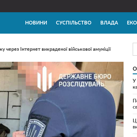
НОВИНИ
СУСПІЛЬСТВО
ВЛАДА
ЕК
 через Інтернет викраденої військової амуніції
О
У
к
П
с
Ц
в