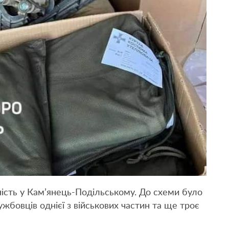
ість у Кам’янець-Подільському. До схеми було
бовців однієї з військових частин та ще троє