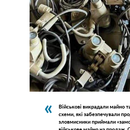
Військові викрадали майно 
схеми, які забезпечували пр
зловмисники приймали «замо
військове майно на продаж. 