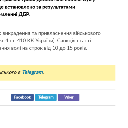
де встановлено за результатами
омленні ДБР.
 викрадення та привласнення військового
. 4 ст. 410 КК України). Санкція статті
ня волі на строк від 10 до 15 років.
ьського в
Telegram
.
Facebook
Telegram
Viber