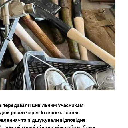
та передавали цивільним учасникам
одаж речей через Інтернет. Також
влення» та підшукували відповідне
Отримані гроші ділили між собою. Суму