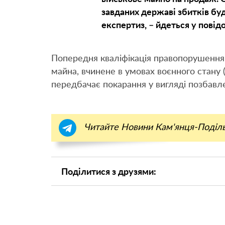
завданих державі збитків бу
експертиз, – йдеться у повід
Попередня кваліфікація правопорушення:
майна, вчинене в умовах воєнного стану (ч
передбачає покарання у вигляді позбавлен
Читайте Новини Кам'янця-Поділ
Поділитися з друзями: