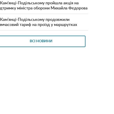
 Кам’янці-Подільському пройшла акція на
ідтримку міністра оборони Михайла Федорова
 Кам’янці-Подільському продовжили
имчасовий тариф на проїзд у маршрутках
ВСІ НОВИНИ