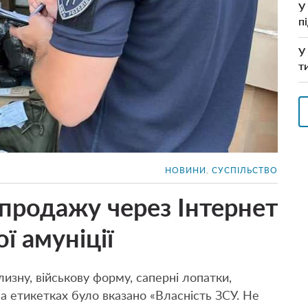
У
п
У
т
НОВИНИ
,
СУСПІЛЬСТВО
продажу через Інтернет
ї амуніції
зну, військову форму, саперні лопатки,
На етикетках було вказано «Власність ЗСУ. Не