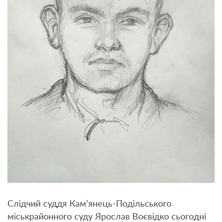
Слідчий суддя Кам’янець-Подільського
міськрайонного суду Ярослав Воєвідко сьогодні