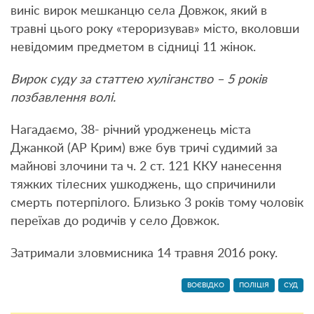
виніс вирок мешканцю села Довжок, який в
травні цього року «тероризував» місто, вколовши
невідомим предметом в сідниці 11 жінок.
Вирок суду за статтею хуліганство – 5 років
позбавлення волі.
Нагадаємо, 38- річний уродженець міста
Джанкой (АР Крим) вже був тричі судимий за
майнові злочини та ч. 2 ст. 121 ККУ нанесення
тяжких тілесних ушкоджень, що спричинили
смерть потерпілого. Близько 3 років тому чоловік
переїхав до родичів у село Довжок.
Затримали зловмисника 14 травня 2016 року.
ВОЄВІДКО
ПОЛІЦІЯ
СУД