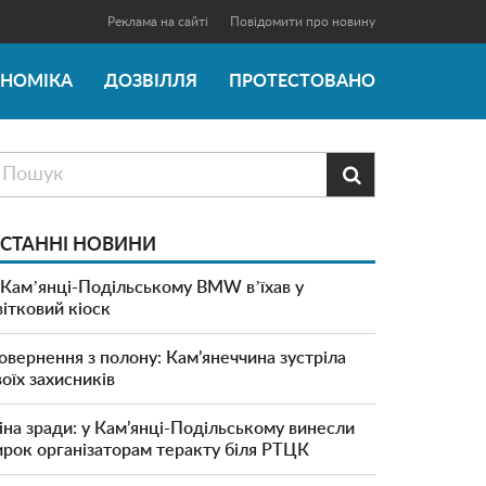
Реклама на сайті
Повідомити про новину
ОНОМІКА
ДОЗВІЛЛЯ
ПРОТЕСТОВАНО

СТАННІ НОВИНИ
 Камʼянці-Подільському BMW вʼїхав у
вітковий кіоск
овернення з полону: Кам’янеччина зустріла
воїх захисників
іна зради: у Кам’янці-Подільському винесли
ирок організаторам теракту біля РТЦК