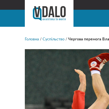
Головна
/
Суспільство
/
Чергова перемога Вла