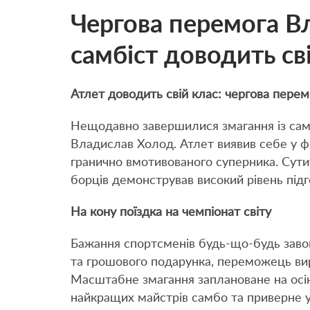
Чергова перемога В
самбіст доводить св
Атлет доводить свій клас: чергова пере
Нещодавно завершилися змагання із самб
Владислав Холод. Атлет виявив себе у фін
гранично вмотивованого суперника. Сут
борців демонстрував високий рівень підг
На кону поїздка на чемпіонат світу
Бажання спортсменів будь-що-будь заво
та грошового подарунка, переможець вир
Масштабне змагання заплановане на осінь
найкращих майстрів самбо та приверне у