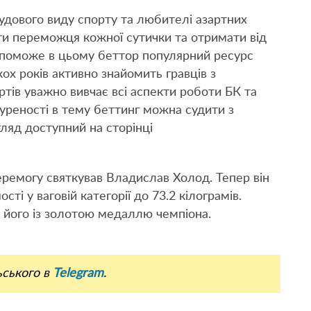
удового виду спорту та любителі азартних
ти переможця кожної сутички та отримати від
Допоможе в цьому беттор популярний ресурс
ох років активно знайомить гравців з
тів уважно вивчає всі аспекти роботи БК та
нуреності в тему беттинг можна судити з
ляд доступний на сторінці
перемогу святкував Владислав Холод. Тепер він
ті у ваговій категорії до 73.2 кілограмів.
 його із золотою медаллю чемпіона.
ьського в
Telegram
.