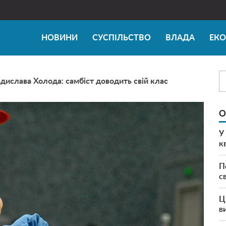
НОВИНИ
СУСПІЛЬСТВО
ВЛАДА
ЕК
дислава Холода: самбіст доводить свій клас
О
У
к
П
с
Ц
в