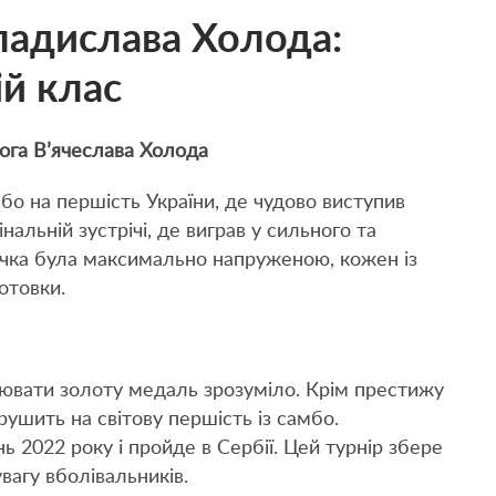
ладислава Холода:
ій клас
мога В’ячеслава Холода
о на першість України, де чудово виступив
альній зустрічі, де виграв у сильного та
ичка була максимально напруженою, кожен із
отовки.
ювати золоту медаль зрозуміло. Крім престижу
ушить на світову першість із самбо.
 2022 року і пройде в Сербії. Цей турнір збере
вагу вболівальників.