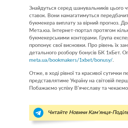
Знайдуться серед шанувальників цього ч
ставок. Вони намагатимуться передбачи
букмекера виплату за вірний прогноз. 
Мета.юа. Інтернет-портал протягом кільк
букмекерськими конторами. Група експер
пропонує свої висновки. Про рівень їх за
детального розбору бонусів БК 1хБет. Ог
meta.ua/bookmakers/1xbet/bonusy/
.
Отже, в ході рівної та красивої сутички 
представлятиме Україну на світовій першос
Побажаємо успіху В’ячеславу та чекаємо
Читайте Новини Кам'янця-Поділ