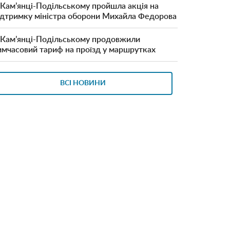
 Кам’янці-Подільському пройшла акція на
ідтримку міністра оборони Михайла Федорова
 Кам’янці-Подільському продовжили
имчасовий тариф на проїзд у маршрутках
ВСІ НОВИНИ