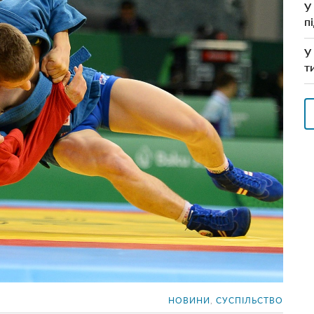
У
п
У
т
НОВИНИ
,
СУСПІЛЬСТВО