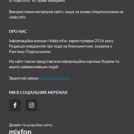
© vdalo.info. Усі права захищено.
Використання матеріалів сайту лише
за умови гіперпосилання на
vdalo.info
ПРО НАС
Інформаційна агенція «Vdalo.info» зареєстрована 2016 року.
Редакція повідомляє про події на Хмельниччині, зокрема у
Кам'янці-Подільському.
На сайті також представлена інформаційна картина України та
аналіз найважливіших подій.
Зворотній звязок:
editor@vdalo.info
МИ В СОЦІАЛЬНИХ МЕРЕЖАХ


Дизайн та розробка сайту