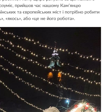
 розуміє, прийшов час нашому Кам‘янцю
аїнських та європейських міст і потрібно робити
ь», «якось», або «це не його робота».