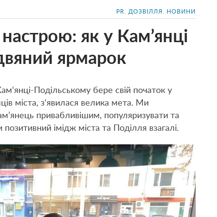
PR
,
ДОЗВІЛЛЯ
,
НОВИНИ
 настрою: як у Кам’янці
здвяний ярмарок
Кам‘янці-Подільському бере свій початок у
мців міста, з‘явилася велика мета. Ми
ам’янець привабливішим, популяризувати та
 позитивний імідж міста та Поділля взагалі.