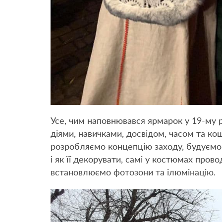
Усе, чим наповнювався ярмарок у 19-му р
діями, навичками, досвідом, часом та ко
розробляємо концепцію заходу, будуємо
і як її декорувати, самі у костюмах пров
встановлюємо фотозони та ілюмінацію.