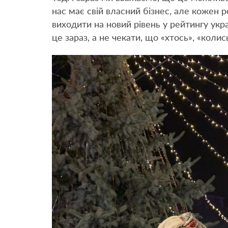
нас має свій власний бізнес, але кожен
виходити на новий рівень у рейтингу укр
це зараз, а не чекати, що «хтось», «колис