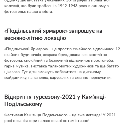
будинку діє виставка унікальних фотографій з приватної
колекції, що були зроблені в 1942-1943 роах в одному з
фотоательє нашого міста.
«Подільський ярмарок» запрошує на
весняно-літню локацію
«Подільський Ярмарок» - це простір сімейного відпочинку: 12
охайних будиночків, яскрава брендована весняно-літня
фотозона, спокійний та безпечний відпочинок простонеба,
гарна музика, виставка талановитих художників та ще багато
цікавого. Тут діти зможуть побавитися на дитячому
майданчику, на качелях, каруселях та смачно перекусити.
Відкриття турсезону-2021 у Кам’янці-
Подільському
Фестивалі Кам’янця-Подільського – це вже легенда! У 2021
році організатори налаштовані оптимістично!