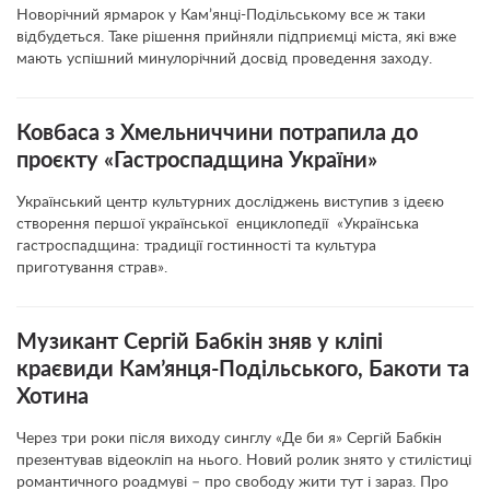
Новорічний ярмарок у Кам’янці-Подільському все ж таки
відбудеться. Таке рішення прийняли підприємці міста, які вже
мають успішний минулорічний досвід проведення заходу.
Ковбаса з Хмельниччини потрапила до
проєкту «Гастроспадщина України»
Український центр культурних досліджень виступив з ідеєю
створення першої української енциклопедії «Українська
гастроспадщина: традиції гостинності та культура
приготування страв».
Музикант Сергій Бабкін зняв у кліпі
краєвиди Кам’янця-Подільського, Бакоти та
Хотина
Через три роки після виходу синглу «Де би я» Сергій Бабкін
презентував відеокліп на нього. Новий ролик знято у стилістиці
романтичного роадмуві – про свободу жити тут і зараз. Про