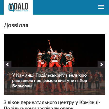
Дозвілля
У Кам’янці-Подільському з великою
різдвяною програмою виступить Хор
Верьовки
З вікон перинатального центру у Кам’янці-
Подільському заспівали оперу