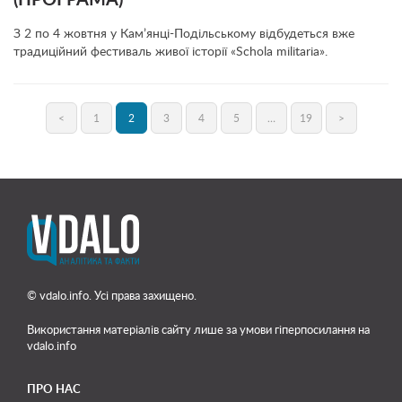
(ПРОГРАМА)
З 2 по 4 жовтня у Кам’янці-Подільському відбудеться вже
традиційний фестиваль живої історії «Schola militaria».
<
1
2
3
4
5
…
19
>
© vdalo.info. Усі права захищено.
Використання матеріалів сайту лише
за умови гіперпосилання на
vdalo.info
ПРО НАС