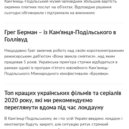
Кам'янець-Подільський музей-заповідник збільшив вартість
окремих платних послуг на об’єктах. Відповідне рішення
сьогодні обговорили і підтримали на виконкомі.
Грег Берман – із Кам’янця-Подільського в
Голлівуд
Нещодавно Грег закінчив роботу над своїм короткометражним
режисерським деб’ютом «Вона звикла сміятися», над яким
працював 5 років. Українська прем’єра стрічки відбудеться в
рамках однієї із програм п’ятого ювілейного Кам’янець-
Подільського Міжнародного кінофестивалю «Бруківка».
Топ кращих українських фільмів та серіалів
2020 року, які ми рекомендуємо
переглянути вдома під час локдауну
В Кам’янці-Подільському, як і по усій Україні введено локдаун і
кінотеатри будуть закриті, але ситуацію рятує стрімкий