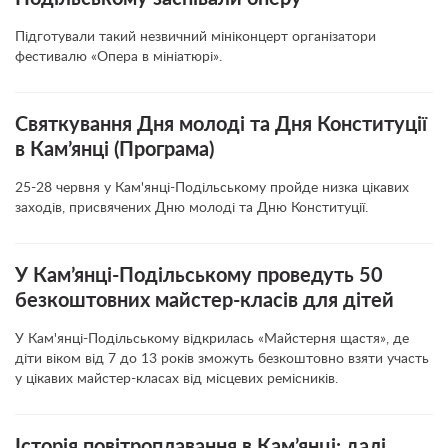
Підготували такий незвичний мініконцерт організатори
фестивалю «Опера в мініатюрі».
Святкування Дня молоді та Дня Конституції
в Кам’янці (Програма)
25-28 червня у Кам'янці-Подільському пройде низка цікавих
заходів, присвячених Дню молоді та Дню Конституції.
У Кам’янці-Подільському проведуть 50
безкоштовних майстер-класів для дітей
У Кам'янці-Подільському відкрилась «Майстерня щастя», де
діти віком від 7 до 13 років зможуть безкоштовно взяти участь
у цікавих майстер-класах від місцевих ремісників.
Історія повітроплавання в Кам’янці: далі