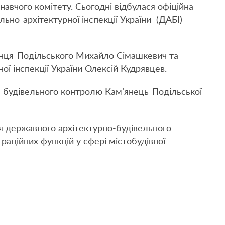
авчого комітету. Сьогодні відбулася офіційна
но-архітектурної інспекції України (ДАБІ)
нця-Подільського Михайло Сімашкевич та
ої інспекції України Олексій Кудрявцев.
о-будівельного контролю Кам’янець-Подільської
я державного архітектурно-будівельного
раційних функцій у сфері містобудівної