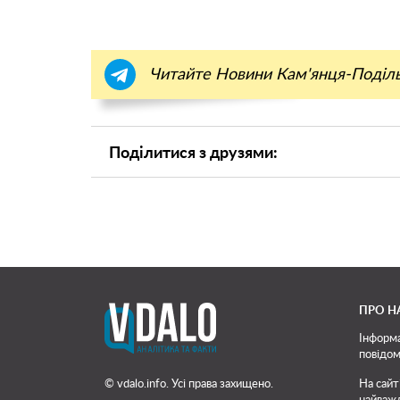
Читайте Новини Кам'янця-Поділ
Поділитися з друзями:
ПРО Н
Інформа
повідом
© vdalo.info. Усі права захищено.
На сайт