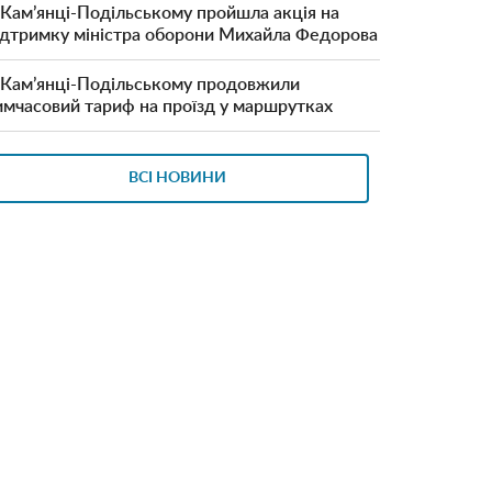
 Кам’янці-Подільському пройшла акція на
ідтримку міністра оборони Михайла Федорова
 Кам’янці-Подільському продовжили
имчасовий тариф на проїзд у маршрутках
ВСІ НОВИНИ