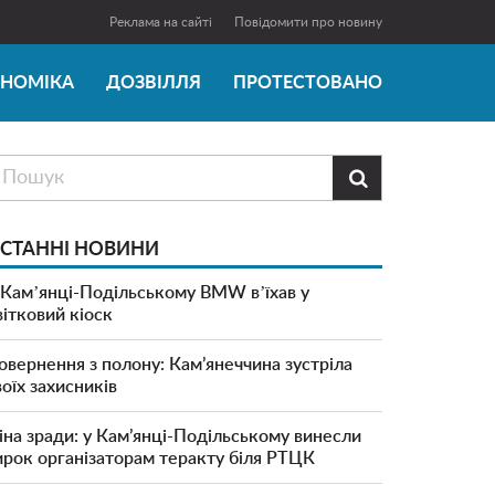
Реклама на сайті
Повідомити про новину
ОНОМІКА
ДОЗВІЛЛЯ
ПРОТЕСТОВАНО

СТАННІ НОВИНИ
 Камʼянці-Подільському BMW вʼїхав у
вітковий кіоск
овернення з полону: Кам’янеччина зустріла
воїх захисників
іна зради: у Кам’янці-Подільському винесли
ирок організаторам теракту біля РТЦК