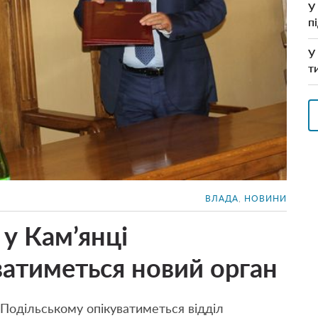
У
п
У
т
ВЛАДА
,
НОВИНИ
у Кам’янці
ватиметься новий орган
-Подільському опікуватиметься відділ