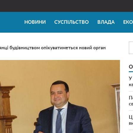
НОВИНИ
СУСПІЛЬСТВО
ВЛАДА
ЕК
янці будівництвом опікуватиметься новий орган
О
У
к
П
с
Ц
в