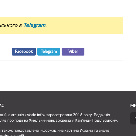
ьського в
Telegram
.
Facebook
Telegram
Viber
АС
МИ
ційна агенція «Vdalo.info» зареєстрована 2016 року. Редакція
ляє про події на Хмельниччині, зокрема у Кам'янці-Подільському.
і також представлена інформаційна картина України та аналіз