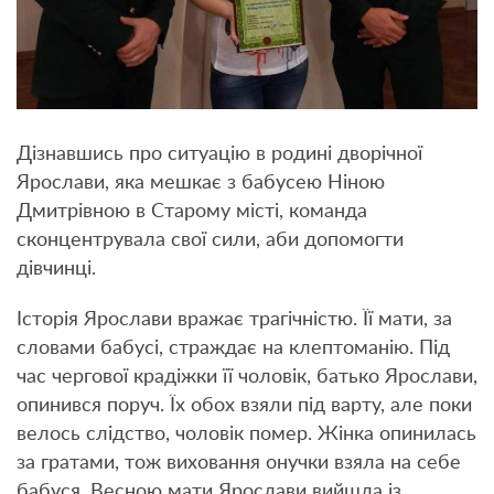
Дізнавшись про ситуацію в родині дворічної
Ярослави, яка мешкає з бабусею Ніною
Дмитрівною в Старому місті, команда
сконцентрувала свої сили, аби допомогти
дівчинці.
Історія Ярослави вражає трагічністю. Її мати, за
словами бабусі, страждає на клептоманію. Під
час чергової крадіжки її чоловік, батько Ярослави,
опинився поруч. Їх обох взяли під варту, але поки
велось слідство, чоловік помер. Жінка опинилась
за гратами, тож виховання онучки взяла на себе
бабуся. Весною мати Ярослави вийшла із