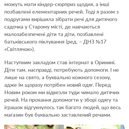
можуть мати кіндер-сюрприз щодня, а інші
позбавлені елементарних речей. Тоді я разом з
подругами вирішила зібрати речі для дитячого
садочка у Старому місті, де навчаються
малозабезпечені діти та діти, позбавлені
батьківського піклування (ред. – ДНЗ №17
«Світлячок»).
Наступним закладом став інтернат в Оринині.
Діти там, насправді, потребують допомоги. І не
лише на свято, а буквально кожного сезону,
адже їм щоразу потрібен новий одяг. Перед
Новим роком ми відвезли туди чимало дитячих
речей. На прохання допомогти у зборі одягу та
іграшок відгукнулось так багато людей, що весь
магазин був буквально заставлений речами.