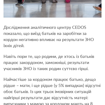
Дослідження аналітичного центру CEDOS
показало, що виїзд батьків на заробітки за
кордон негативно впливає на результати ЗНО
їхніх дітей.
Навіть пори те, що родини, де хтось із батьків
працює закордоном, заможніші, результати
учасників ЗНО із таких родин суттєво гірші.
Найчастіше за кордоном працює батько, дещо
рідше – мати, і ще рідше (у 5% випадках) відсутні
обоє батьків. Із цих трьох імовірних ситуацій
найгірші результати дає відсутність матері:
випускники з мамою за кордоном мають на 8